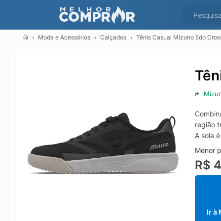
Moda e Acessórios
Calçados
Tênis Casual Mizuno Edo Cros
Tên
Mizu
Combina
região t
A sola é
Menor p
R$ 
Ir à