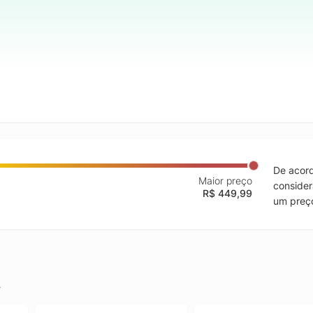
De acord
Maior preço
consider
R$ 449,99
um preço
.