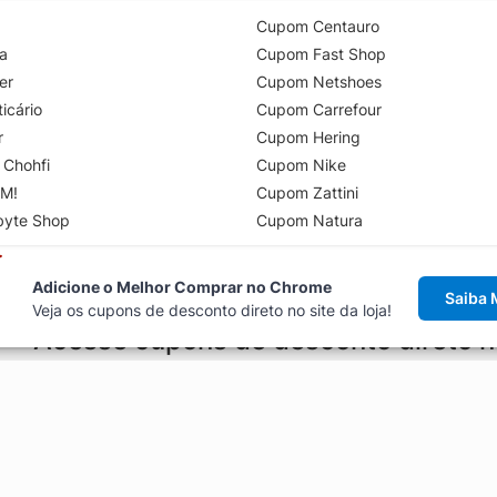
Cupom Centauro
a
Cupom Fast Shop
er
Cupom Netshoes
icário
Cupom Carrefour
r
Cupom Hering
 Chohfi
Cupom Nike
M!
Cupom Zattini
byte Shop
Cupom Natura
Adicione o Melhor Comprar no Chrome
Saiba 
Veja os cupons de desconto direto no site da loja!
Acesse cupons de desconto direto 
aviso de cupons antes de finalizar uma compra online, direto no ca