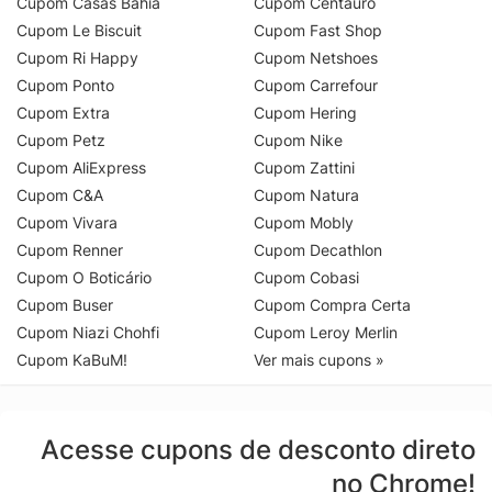
Cupom Casas Bahia
Cupom Centauro
Cupom Le Biscuit
Cupom Fast Shop
Cupom Ri Happy
Cupom Netshoes
Cupom Ponto
Cupom Carrefour
Cupom Extra
Cupom Hering
Cupom Petz
Cupom Nike
Cupom AliExpress
Cupom Zattini
Cupom C&A
Cupom Natura
Cupom Vivara
Cupom Mobly
Cupom Renner
Cupom Decathlon
Cupom O Boticário
Cupom Cobasi
Cupom Buser
Cupom Compra Certa
Cupom Niazi Chohfi
Cupom Leroy Merlin
Cupom KaBuM!
Ver mais cupons »
Acesse cupons de desconto direto
no Chrome!