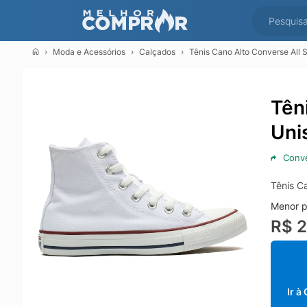
Moda e Acessórios
Calçados
Tênis Cano Alto Converse All
Tên
Uni
Conv
Tênis C
Menor p
R$ 
Ir à