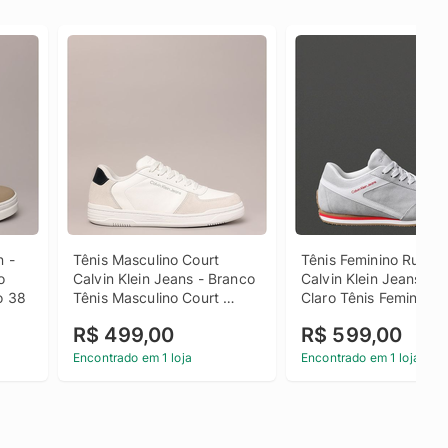
 - 
Tênis Masculino Court 
Tênis Feminino Runnin
 
Calvin Klein Jeans - Branco 
Calvin Klein Jeans - C
o 38
Tênis Masculino Court 
Claro Tênis Feminino 
Calvin Klein Jeans Branco 
Running Calvin Klein J
R$ 499,00
R$ 599,00
38
Cinza Claro 36
Encontrado em 1 loja
Encontrado em 1 loja