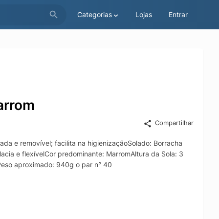
Categorias
Lojas
Entrar
arrom
Compartilhar
da e removível; facilita na higienizaçãoSolado: Borracha
 Macia e flexívelCor predominante: MarromAltura da Sola: 3
Peso aproximado: 940g o par n° 40