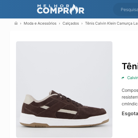
Moda e Acessórios
Calçados
Tênis Calvin Klein Camurça L
Tên
Calvi
Composi
resisten
cmIndic
Esgot