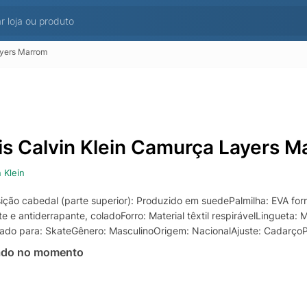
ayers Marrom
is Calvin Klein Camurça Layers M
n Klein
ção cabedal (parte superior): Produzido em suedePalmilha: EVA forra
te e antiderrapante, coladoForro: Material têxtil respirávelLingueta:
ado para: SkateGênero: MasculinoOrigem: NacionalAjuste: Cadarço
ado no momento