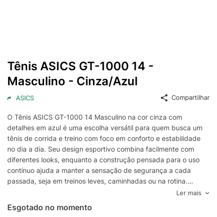
Tênis ASICS GT-1000 14 -
Masculino - Cinza/Azul
Compartilhar
ASICS
O Tênis ASICS GT-1000 14 Masculino na cor cinza com
detalhes em azul é uma escolha versátil para quem busca um
tênis de corrida e treino com foco em conforto e estabilidade
no dia a dia. Seu design esportivo combina facilmente com
diferentes looks, enquanto a construção pensada para o uso
contínuo ajuda a manter a sensação de segurança a cada
passada, seja em treinos leves, caminhadas ou na rotina.
Com cabedal em material respirável, o modelo favorece a
Ler mais
ventilação e o ajuste aos pés, contribuindo para reduzir o
Esgotado no momento
incômodo em períodos mais longos de uso. A entressola