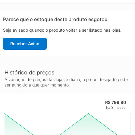
entrega amortecimento macio e resposta eficiente, auxiliando
na absorção de impactos e deixando a transição da pisada
mais suave, especialmente para quem procura suporte extra
Parece que o estoque deste produto esgotou
durante a corrida.
Seja avisado quando o produto voltar a ser listado nas lojas.
O solado com boa aderência e durabilidade ajuda a manter a
tração em diferentes tipos de piso, oferecendo firmeza para
Receber Aviso
treinar com mais confiança. Ideal para corredores que
valorizam estabilidade e conforto, o ASICS GT-1000 14
também funciona muito bem como tênis para academia e uso
casual esportivo, acompanhando você com desempenho e
estilo.
Histórico de preços
A variação de preços das lojas é diária, o preço desejado pode
ser atingido a qualquer momento.
R$ 799,90
há 3 meses