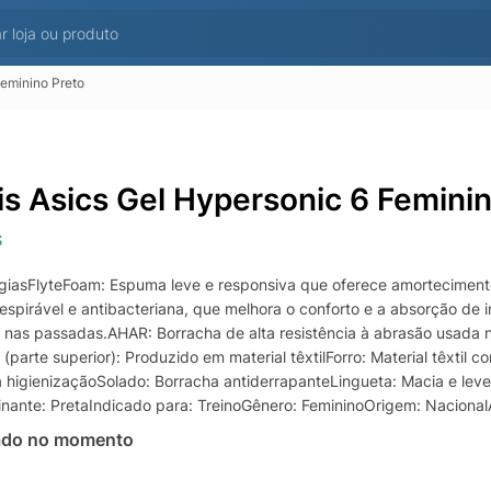
Feminino Preto
is Asics Gel Hypersonic 6 Femini
S
giasFlyteFoam: Espuma leve e responsiva que oferece amortecimento
respirável e antibacteriana, que melhora o conforto e a absorção de
 nas passadas.AHAR: Borracha de alta resistência à abrasão usada 
(parte superior): Produzido em material têxtilForro: Material têxti
a a higienizaçãoSolado: Borracha antiderrapanteLingueta: Macia e le
nante: PretaIndicado para: TreinoGênero: FemininoOrigem: Naciona
ado no momento