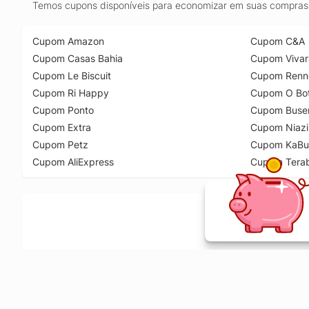
Temos cupons disponíveis para economizar em suas compras 
Cupom Amazon
Cupom C&A
Cupom Casas Bahia
Cupom Vivar
Cupom Le Biscuit
Cupom Renn
Cupom Ri Happy
Cupom O Bot
Cupom Ponto
Cupom Buse
Cupom Extra
Cupom Niazi
Cupom Petz
Cupom KaBu
Cupom AliExpress
Cupom Tera
Ative a extensão de descontos e receba 