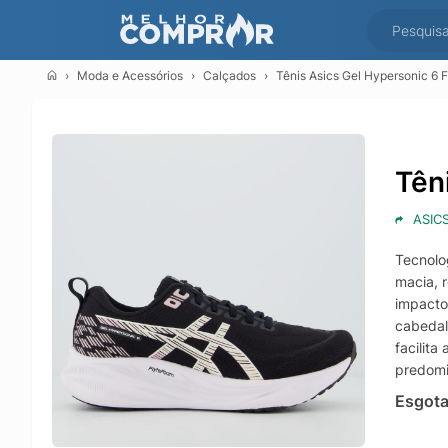
Moda e Acessórios
Calçados
Tênis Asics Gel Hypersonic 6 
Tên
ASIC
Tecnolo
macia, 
impacto
cabedal 
facilit
predomi
Esgot