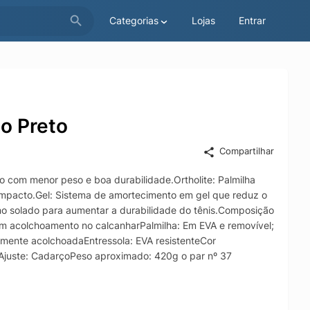
Categorias
Lojas
Entrar
no Preto
Compartilhar
 com menor peso e boa durabilidade.Ortholite: Palmilha
 impacto.Gel: Sistema de amortecimento em gel que reduz o
no solado para aumentar a durabilidade do tênis.Composição
l com acolchoamento no calcanharPalmilha: Em EVA e removível;
vemente acolchoadaEntressola: EVA resistenteCor
lAjuste: CadarçoPeso aproximado: 420g o par nº 37