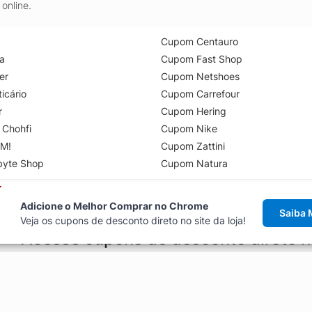
online.
Cupom Centauro
a
Cupom Fast Shop
er
Cupom Netshoes
icário
Cupom Carrefour
r
Cupom Hering
 Chohfi
Cupom Nike
M!
Cupom Zattini
byte Shop
Cupom Natura
Adicione o Melhor Comprar no Chrome
Saiba 
Veja os cupons de desconto direto no site da loja!
Acesse cupons de desconto direto 
aviso de cupons antes de finalizar uma compra online, direto no ca