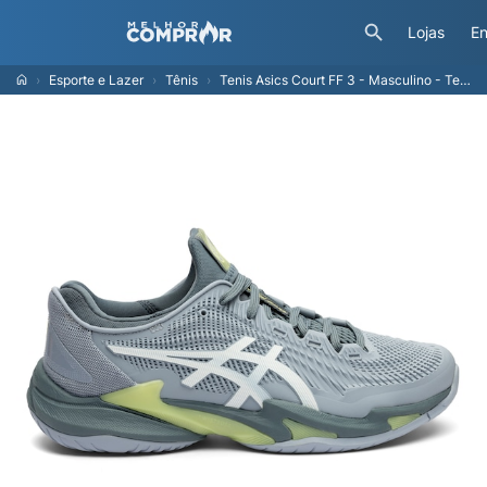
Lojas
En
Esporte e Lazer
Tênis
Tenis Asics Court FF 3 - Masculino - Tennis