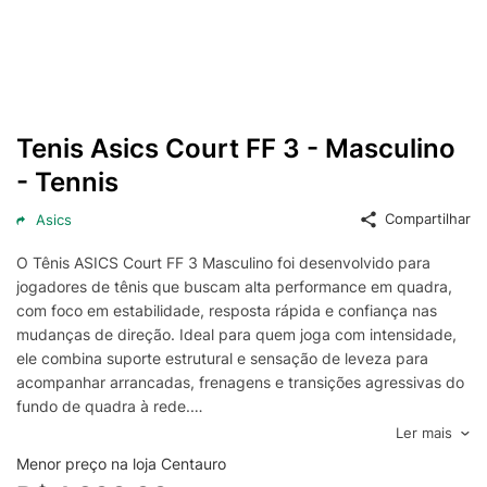
Tenis Asics Court FF 3 - Masculino
- Tennis
Compartilhar
Asics
O Tênis ASICS Court FF 3 Masculino foi desenvolvido para
jogadores de tênis que buscam alta performance em quadra,
com foco em estabilidade, resposta rápida e confiança nas
mudanças de direção. Ideal para quem joga com intensidade,
ele combina suporte estrutural e sensação de leveza para
acompanhar arrancadas, frenagens e transições agressivas do
fundo de quadra à rede.
A entressola com tecnologia FLYTEFOAM contribui para uma
Ler mais
pisada mais responsiva, enquanto o amortecimento em GEL
Menor preço na loja Centauro
ajuda a absorver impactos e a reduzir a fadiga durante