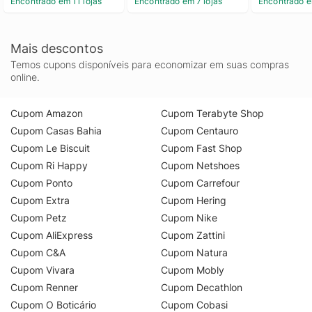
Encontrado em 11 lojas
Encontrado em 7 lojas
Encontrado e
Mais descontos
Temos cupons disponíveis para economizar em suas compras
online.
Cupom Amazon
Cupom Terabyte Shop
Cupom Casas Bahia
Cupom Centauro
Cupom Le Biscuit
Cupom Fast Shop
Cupom Ri Happy
Cupom Netshoes
Cupom Ponto
Cupom Carrefour
Cupom Extra
Cupom Hering
Cupom Petz
Cupom Nike
Cupom AliExpress
Cupom Zattini
Cupom C&A
Cupom Natura
Cupom Vivara
Cupom Mobly
Cupom Renner
Cupom Decathlon
Cupom O Boticário
Cupom Cobasi