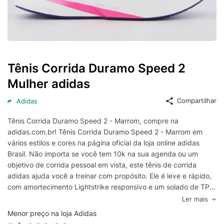
Tênis Corrida Duramo Speed 2
Mulher adidas
Compartilhar
Adidas
Tênis Corrida Duramo Speed 2 - Marrom, compre na
adidas.com.br! Tênis Corrida Duramo Speed 2 - Marrom em
vários estilos e cores na página oficial da loja online adidas
Brasil. Não importa se você tem 10k na sua agenda ou um
objetivo de corrida pessoal em vista, este tênis de corrida
adidas ajuda você a treinar com propósito. Ele é leve e rápido,
com amortecimento Lightstrike responsivo e um solado de TPU
que oferece tração em estrada ou pista. O cabedal em malha
Ler mais
elástica sintética é respirável e fornece suporte, permitindo que
Menor preço na loja Adidas
você continue acelerando seu ritmo. Este produto contém pelo