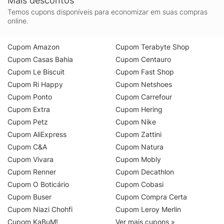
Mais descontos
Temos cupons disponíveis para economizar em suas compras
online.
Cupom Amazon
Cupom Terabyte Shop
Cupom Casas Bahia
Cupom Centauro
Cupom Le Biscuit
Cupom Fast Shop
Cupom Ri Happy
Cupom Netshoes
Cupom Ponto
Cupom Carrefour
Cupom Extra
Cupom Hering
Cupom Petz
Cupom Nike
Cupom AliExpress
Cupom Zattini
Cupom C&A
Cupom Natura
Cupom Vivara
Cupom Mobly
Cupom Renner
Cupom Decathlon
Cupom O Boticário
Cupom Cobasi
Cupom Buser
Cupom Compra Certa
Cupom Niazi Chohfi
Cupom Leroy Merlin
Cupom KaBuM!
Ver mais cupons »