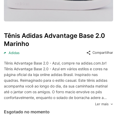
Tênis Adidas Advantage Base 2.0
Marinho
Compartilhar
Adidas
Tênis Advantage Base 2.0 - Azul, compre na adidas.com.br!
Tênis Advantage Base 2.0 - Azul em vários estilos e cores na
página oficial da loja online adidas Brasil. Inspirado nas
quadras. Reimaginado para o estilo casual. Este tênis adidas
acompanha você ao longo do dia, da sua caminhada matinal
até o jantar com os amigos. O forro macio envolve os pés
confortavelmente, enquanto o solado de borracha adere a
qualquer superfície. As Três Listras perfuradas são uma
Ler mais
referência sutil ao DNA adidas. Este produto contém pelo
Esgotado no momento
menos 20% de materiais reciclados. Ao escolher o reciclado,