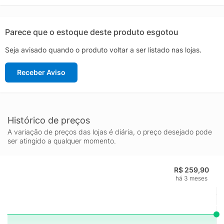
podemos reutilizar materiais já criados, o que ajuda a reduzir o
desperdício e a nossa dependência de recursos finitos, além de
reduzir a pegada dos produtos que fabricamos.
Parece que o estoque deste produto esgotou
Seja avisado quando o produto voltar a ser listado nas lojas.
Receber Aviso
Histórico de preços
A variação de preços das lojas é diária, o preço desejado pode
ser atingido a qualquer momento.
R$ 259,90
há 3 meses