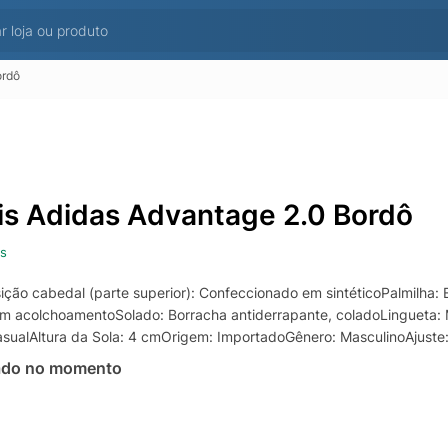
ordô
is Adidas Advantage 2.0 Bordô
s
ão cabedal (parte superior): Confeccionado em sintéticoPalmilha: Em
com acolchoamentoSolado: Borracha antiderrapante, coladoLingueta
asualAltura da Sola: 4 cmOrigem: ImportadoGênero: MasculinoAjust
ado no momento