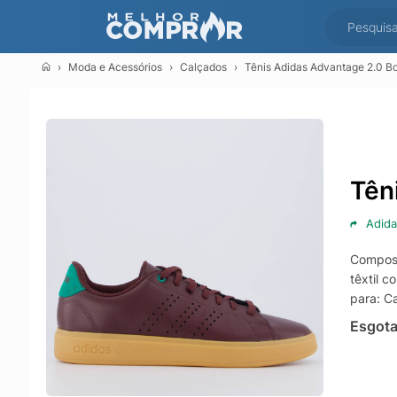
Moda e Acessórios
Calçados
Tênis Adidas Advantage 2.0 B
Tên
Adida
Composiç
têxtil 
para: C
Esgot