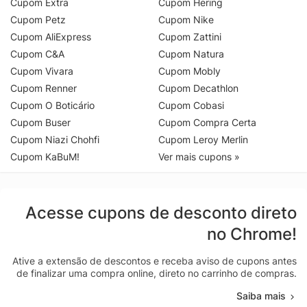
Cupom Extra
Cupom Hering
Cupom Petz
Cupom Nike
Cupom AliExpress
Cupom Zattini
Cupom C&A
Cupom Natura
Cupom Vivara
Cupom Mobly
Cupom Renner
Cupom Decathlon
Cupom O Boticário
Cupom Cobasi
Cupom Buser
Cupom Compra Certa
Cupom Niazi Chohfi
Cupom Leroy Merlin
Cupom KaBuM!
Ver mais cupons »
Acesse cupons de desconto direto
no Chrome!
Ative a extensão de descontos e receba aviso de cupons antes
de finalizar uma compra online, direto no carrinho de compras.
Saiba mais