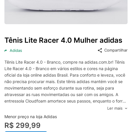
Tênis Lite Racer 4.0 Mulher adidas
Compartilhar
Adidas
Tênis Lite Racer 4.0 - Branco, compre na adidas.com.br! Tênis
Lite Racer 4.0 - Branco em vários estilos e cores na página
oficial da loja online adidas Brasil. Para conforto e leveza, você
não precisa procurar mais. Este tênis adidas mantém você se
movimentando sem esforço durante sua rotina, seja para
atravessar as ruas movimentadas ou sair com os amigos. A
entressola Cloudfoam amortece seus passos, enquanto o forro
macio envolve os pés no lugar. O solado robusto resiste ao uso
Ler mais
diário, dando suporte a você nos dias mais movimentados e
Menor preço na loja Adidas
descontraídos. Este produto contém pelo menos 20% de
R$ 299,99
materiais reciclados. Ao escolher o reciclado, podemos