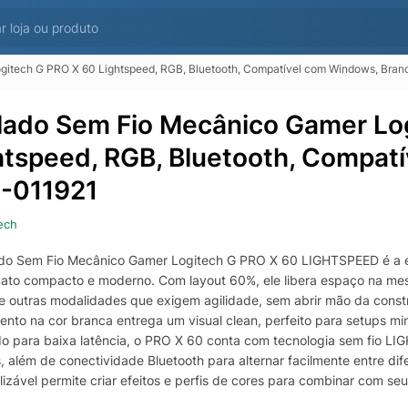
itech G PRO X 60 Lightspeed, RGB, Bluetooth, Compatível com Windows, Bran
lado Sem Fio Mecânico Gamer Lo
htspeed, RGB, Bluetooth, Compat
-011921
ech
do Sem Fio Mecânico Gamer Logitech G PRO X 60 LIGHTSPEED é a 
ato compacto e moderno. Com layout 60%, ele libera espaço na me
e outras modalidades que exigem agilidade, sem abrir mão da cons
nto na cor branca entrega um visual clean, perfeito para setups min
do para baixa latência, o PRO X 60 conta com tecnologia sem fio LI
, além de conectividade Bluetooth para alternar facilmente entre dif
lizável permite criar efeitos e perfis de cores para combinar com se
a garante toques precisos, controle e sensação tátil confiável para