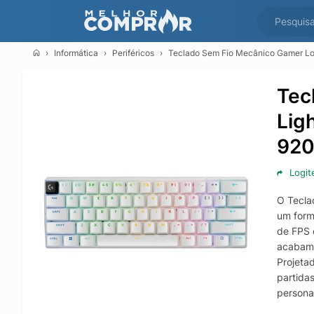
Informática
Periféricos
Teclado Sem Fio Mecânico Gamer Log
Tec
Lig
920
Logit
O Tecla
um form
de FPS 
acabame
Projeta
partidas
persona
mecânic