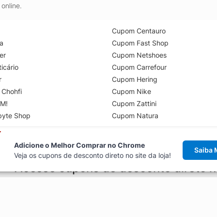
online.
Cupom Centauro
a
Cupom Fast Shop
er
Cupom Netshoes
icário
Cupom Carrefour
r
Cupom Hering
 Chohfi
Cupom Nike
M!
Cupom Zattini
byte Shop
Cupom Natura
Adicione o Melhor Comprar no Chrome
Saiba 
Veja os cupons de desconto direto no site da loja!
Acesse cupons de desconto direto 
aviso de cupons antes de finalizar uma compra online, direto no ca