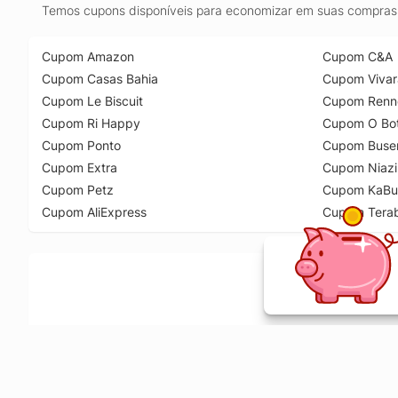
Temos cupons disponíveis para economizar em suas compras 
Cupom Amazon
Cupom C&A
Cupom Casas Bahia
Cupom Vivar
Cupom Le Biscuit
Cupom Renn
Cupom Ri Happy
Cupom O Bot
Cupom Ponto
Cupom Buse
Cupom Extra
Cupom Niazi
Cupom Petz
Cupom KaBu
Cupom AliExpress
Cupom Tera
Ative a extensão de descontos e receba 