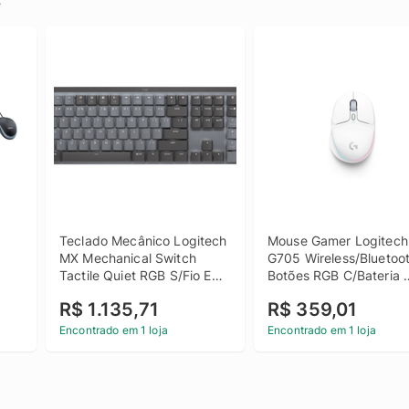
Teclado Mecânico Logitech 
Mouse Gamer Logitech 
 
MX Mechanical Switch 
G705 Wireless/Bluetoot
Tactile Quiet RGB S/Fio EN-
Botões RGB C/Bateria 
US Preto e Cinza
Recarregável - Branco
R$ 1.135,71
R$ 359,01
Encontrado em 1 loja
Encontrado em 1 loja