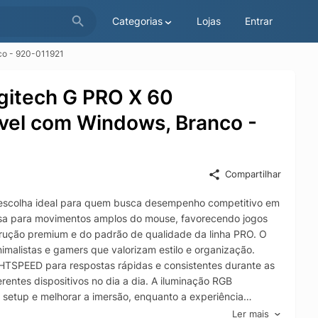
Categorias
Lojas
Entrar
co - 920-011921
gitech G PRO X 60
ível com Windows, Branco -
Compartilhar
escolha ideal para quem busca desempenho competitivo em
sa para movimentos amplos do mouse, favorecendo jogos
trução premium e do padrão de qualidade da linha PRO. O
imalistas e gamers que valorizam estilo e organização.
GHTSPEED para respostas rápidas e consistentes durante as
erentes dispositivos no dia a dia. A iluminação RGB
u setup e melhorar a imersão, enquanto a experiência
 longas sessões de jogo e trabalho. Compatível com Windows,
Ler mais