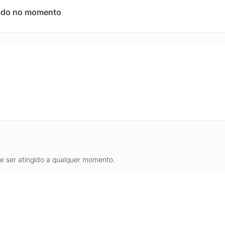
xcelente opção para quem quer um teclado gamer mecânico sem fio 
ado no momento
de ser atingido a qualquer momento.