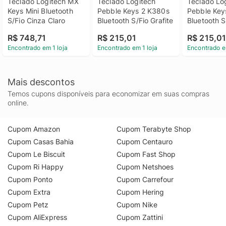
Teclado Logitech MX 
Teclado Logitech 
Teclado Log
autonomia impressionante de até 10 dias com uma carga
Keys Mini Bluetooth 
Pebble Keys 2 K380s 
Pebble Key
completa usando a luz de fundo acesa, ou até 5 meses com a
S/Fio Cinza Claro
Bluetooth S/Fio Grafite
Bluetooth S
iluminação desligada através do cabo USB-C incluso. Garanta
R$ 748,71
R$ 215,01
R$ 215,0
já o seu no KaBuM!
Encontrado em 1 loja
Encontrado em 1 loja
Encontrado e
Mais descontos
Temos cupons disponíveis para economizar em suas compras
online.
Cupom Amazon
Cupom Terabyte Shop
Cupom Casas Bahia
Cupom Centauro
Cupom Le Biscuit
Cupom Fast Shop
Cupom Ri Happy
Cupom Netshoes
Cupom Ponto
Cupom Carrefour
Cupom Extra
Cupom Hering
Cupom Petz
Cupom Nike
Cupom AliExpress
Cupom Zattini