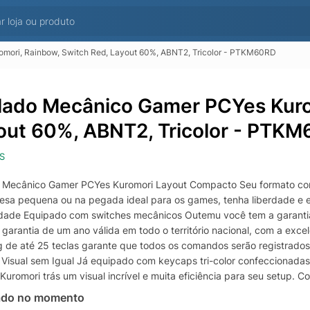
mori, Rainbow, Switch Red, Layout 60%, ABNT2, Tricolor - PTKM60RD
lado Mecânico Gamer PCYes Kurom
out 60%, ABNT2, Tricolor - PTK
S
 Mecânico Gamer PCYes Kuromori Layout Compacto Seu formato comp
sa pequena ou na pegada ideal para os games, tenha liberdade e e
idade Equipado com switches mecânicos Outemu você tem a garanti
 garantia de um ano válida em todo o território nacional, com a exce
g de até 25 teclas garante que todos os comandos serão registrado
 Visual sem Igual Já equipado com keycaps tri-color confeccionadas
Kuromori trás um visual incrível e muita eficiência para seu setup.
ado no momento