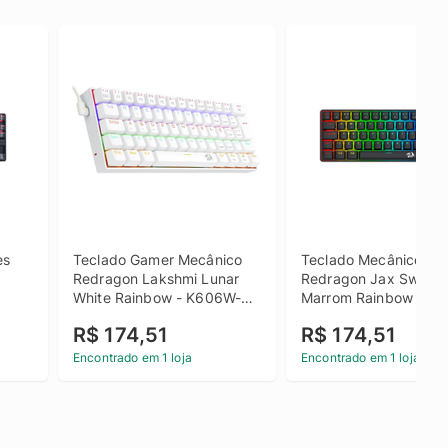
s 
Teclado Gamer Mecânico 
Teclado Mecânico Ga
Redragon Lakshmi Lunar 
Redragon Jax Switch 
White Rainbow - K606W-R 
Marrom Rainbow USB 
(PT-RED)
R$ 174,51
R$ 174,51
Encontrado em 1 loja
Encontrado em 1 loja