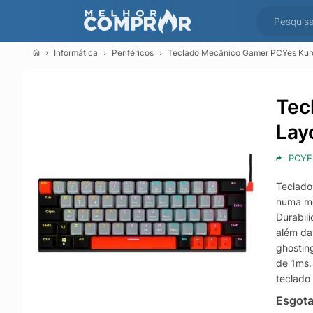
Informática
Periféricos
Teclado Mecânico Gamer PCYes Kuro
Tec
Lay
PCYE
Teclado
numa me
Durabil
além da
ghostin
de 1ms.
teclado 
Esgot