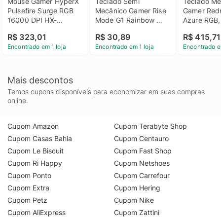
Mouse Gamer HyperX 
Teclado Semi 
Teclado Me
Pulsefire Surge RGB 
Mecânico Gamer Rise 
Gamer Redr
16000 DPI HX-
Mode G1 Rainbow 
Azure RGB,
MC002B - Preto
Membrana USB 
Profile, Swi
R$ 323,01
R$ 30,89
R$ 415,71
Branco - RM-TG-01-
ABNT2, Pret
Encontrado em 1 loja
Encontrado em 1 loja
Encontrado e
FW
K652GG-RG
(PT-BROW
Mais descontos
Temos cupons disponíveis para economizar em suas compras
online.
Cupom Amazon
Cupom Terabyte Shop
Cupom Casas Bahia
Cupom Centauro
Cupom Le Biscuit
Cupom Fast Shop
Cupom Ri Happy
Cupom Netshoes
Cupom Ponto
Cupom Carrefour
Cupom Extra
Cupom Hering
Cupom Petz
Cupom Nike
Cupom AliExpress
Cupom Zattini