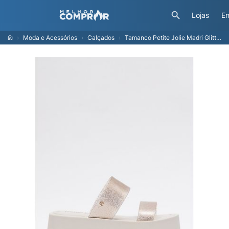
Lojas
En
Moda e Acessórios
Calçados
Tamanco Petite Jolie Madri Glitter Ouro Light/White PJ7409 35