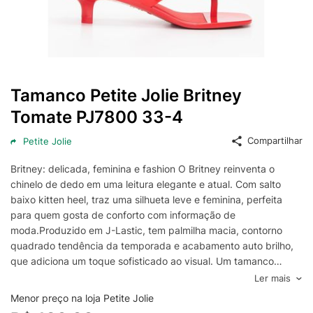
Tamanco Petite Jolie Britney
Tomate PJ7800 33-4
Compartilhar
Petite Jolie
Britney: delicada, feminina e fashion O Britney reinventa o
chinelo de dedo em uma leitura elegante e atual. Com salto
baixo kitten heel, traz uma silhueta leve e feminina, perfeita
para quem gosta de conforto com informação de
moda.Produzido em J-Lastic, tem palmilha macia, contorno
quadrado tendência da temporada e acabamento auto brilho,
que adiciona um toque sofisticado ao visual. Um tamanco
delicado, mas nada básico, que funciona tanto em produções
Ler mais
casuais quanto em looks mais arrumados.Ideal para quem
Menor preço na loja Petite Jolie
busca um tamanco feminino fashion, confortável e fácil de usar,