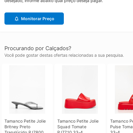
desejado, informe abaixo qual preço deseja pagar.
Monitorar Preço
Procurando por Calçados?
Você pode gostar destas ofertas relacionadas a sua pesquisa.
Tamanco Petite Jolie 
Tamanco Petite Jolie 
Tamanco Pet
Britney Preto 
Squad Tomate 
Pulse Toma
Translúcido PJ7800 
PJ7710 33-4
33-4