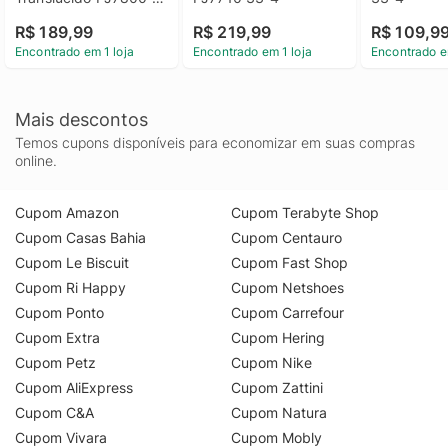
33-4
R$ 189,99
R$ 219,99
R$ 109,9
Encontrado em 1 loja
Encontrado em 1 loja
Encontrado e
Mais descontos
Temos cupons disponíveis para economizar em suas compras
online.
Cupom Amazon
Cupom Terabyte Shop
Cupom Casas Bahia
Cupom Centauro
Cupom Le Biscuit
Cupom Fast Shop
Cupom Ri Happy
Cupom Netshoes
Cupom Ponto
Cupom Carrefour
Cupom Extra
Cupom Hering
Cupom Petz
Cupom Nike
Cupom AliExpress
Cupom Zattini
Cupom C&A
Cupom Natura
Cupom Vivara
Cupom Mobly