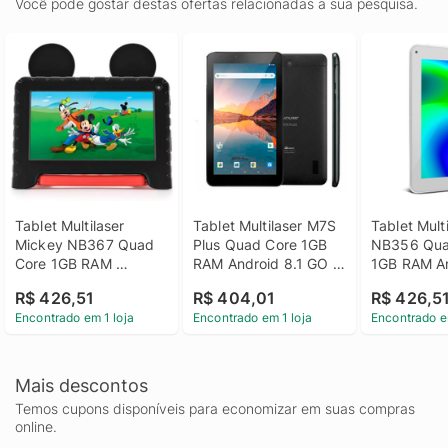
Você pode gostar destas ofertas relacionadas a sua pesquisa.
Tablet Multilaser 
Tablet Multilaser M7S 
Tablet Multi
Mickey NB367 Quad 
Plus Quad Core 1GB 
NB356 Qua
Core 1GB RAM 
RAM Android 8.1 GO 
1GB RAM An
Android 11 Go 2MP 
Dual Cam 1.3/2MP 
Go 2MP 32G
R$ 426,51
R$ 404,01
R$ 426,5
Bluetooth 32GB Tela 
Tela 7 32GB - Preto
- Branco
Encontrado em 1 loja
Encontrado em 1 loja
Encontrado e
7" - Preto
Mais descontos
Temos cupons disponíveis para economizar em suas compras
online.