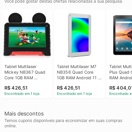
Você pode gostar destas ofertas relacionadas a sua pesquisa.
Tablet Multilaser 
Tablet Multilaser M7 
Tablet Mult
Mickey NB367 Quad 
NB356 Quad Core 
Plus Quad 
Core 1GB RAM 
1GB RAM Android 11 
RAM Androi
Android 11 Go 2MP 
Go 2MP 32GB Tela 7" 
Dual Cam 1
R$ 426,51
R$ 426,51
R$ 404,0
Bluetooth 32GB Tela 
- Branco
Tela 7 32GB
Encontrado em 1 loja
Encontrado em 1 loja
Encontrado e
7" - Preto
Mais descontos
Temos cupons disponíveis para economizar em suas compras
online.