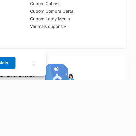
Cupom Cobasi
Cupom Compra Certa
Cupom Leroy Merlin
Ver mais cupons »
Mais
no Chrome!
rrinho de compras.
Saiba mais