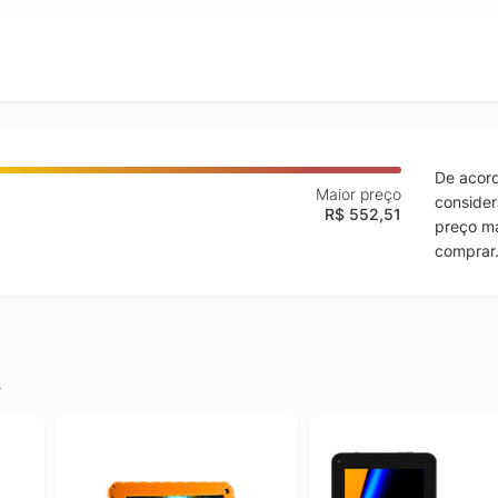
De acord
Maior preço
consider
R$ 552,51
preço ma
comprar
.