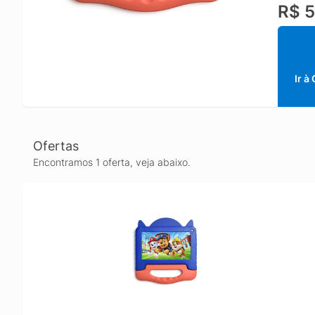
R$ 5
tablet 
conteúd
Patrulh
Tablet 
Patrulh
Ir à
Operaci
(expansí
Cabo US
Ofertas
Encontramos 1 oferta, veja abaixo.