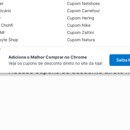
er
Cupom Netshoes
icário
Cupom Carrefour
r
Cupom Hering
 Chohfi
Cupom Nike
M!
Cupom Zattini
byte Shop
Cupom Natura
Adicione o Melhor Comprar no Chrome
Saiba 
Veja os cupons de desconto direto no site da loja!
Acesse cupons de desconto direto 
aviso de cupons antes de finalizar uma compra online, direto no ca