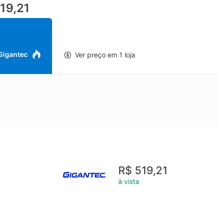
19,21
vem com o Google Kids Space, um ambiente seguro e divertido desen
os educacionais e de entretenimento para que as crianças possam a
a Canina Chase 7" já vem com jogos e aplicativos pré-instalados par
Patrulha Canina Chase Multi 7" 4GB RAM 64GB Azul - NB421 - Marca: M
a Canina Chase 7" 4GB RAM 64GB - Conexões: Wi-Fi; Usb-C - Microf
 Gigantec
Ver preço em 1 loja
onal: Android 13 - Memória Ram: 2gb - Tela: 7 Pol - Conexão: Usb /
vel até 128) - Bateria: 2.800mah Código Certificado Anatel - 07453-
B-C - 1 Case de Silicone de Patrulha Canina Chase
R$ 519,21
à vista