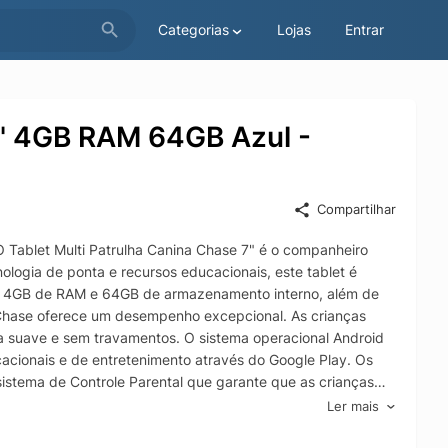
Categorias
Lojas
Entrar
7" 4GB RAM 64GB Azul -
Compartilhar
O Tablet Multi Patrulha Canina Chase 7" é o companheiro
ologia de ponta e recursos educacionais, este tablet é
Com 4GB de RAM e 64GB de armazenamento interno, além de
Chase oferece um desempenho excepcional. As crianças
rma suave e sem travamentos. O sistema operacional Android
acionais e de entretenimento através do Google Play. Os
sistema de Controle Parental que garante que as crianças
 filhos estão fazendo no dispositivo e controlem o tempo
Ler mais
tido desenvolvido pela Google. Ele oferece uma ampla
nças possam aprender e se divertir ao mesmo tempo. O