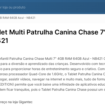
4GB RAM 64GB Azul - NB421
let Multi Patrulha Canina Chase 
21
Infantil Patrulha Canina Chase Multi 7" 4GB RAM 64GB Azul - NB421 
o para a diversão e aprendizado das crianças. Desenvolvido com tecn
do para proporcionar horas de entretenimento seguro e criativo. 
roso processador Quad-Core de 1.6GHz, o Tablet Patrulha Canina 
ogar, assistir vídeos, navegar na internet e muito mais, tudo de fo
EDITION) permite que você baixe uma infinidade de aplicativos educ
dem ficar tranquilos, pois o Tablet Patrulha Canina Chase possui um 
tablet com segurança. Isso permite que os pais monitorem o que seus
 O tablet vem com o Google Kids Space, um ambiente seguro e diver
reço na loja Gigantec
de de conteúdos educacionais e de entretenimento para que as cria