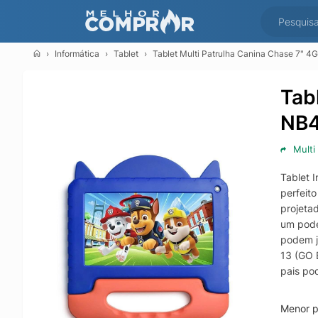
Informática
Tablet
Tablet Multi Patrulha Canina Chase 7" 
Tab
NB4
Multi
Tablet 
perfeit
projeta
um pode
podem j
13 (GO 
pais po
usem o 
de uso.
Menor p
varieda