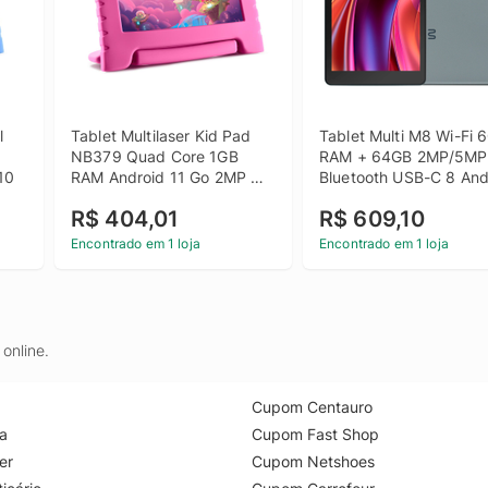
 
Tablet Multilaser Kid Pad 
Tablet Multi M8 Wi-Fi 6
NB379 Quad Core 1GB 
RAM + 64GB 2MP/5MP 
10
RAM Android 11 Go 2MP 
Bluetooth USB-C 8 Andr
32GB Tela 7" - Rosa
13 - Cinza
R$ 404,01
R$ 609,10
Encontrado em 1 loja
Encontrado em 1 loja
online.
Cupom Centauro
a
Cupom Fast Shop
er
Cupom Netshoes