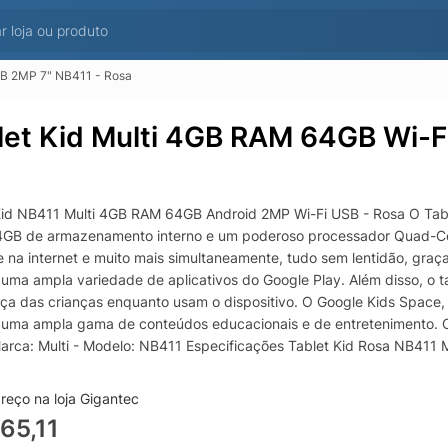
SB 2MP 7" NB411 - Rosa
let Kid Multi 4GB RAM 64GB Wi-F
Kid NB411 Multi 4GB RAM 64GB Android 2MP Wi-Fi USB - Rosa O Ta
GB de armazenamento interno e um poderoso processador Quad-Core
 na internet e muito mais simultaneamente, tudo sem lentidão, graç
uma ampla variedade de aplicativos do Google Play. Além disso, o ta
ça das crianças enquanto usam o dispositivo. O Google Kids Space,
 uma ampla gama de conteúdos educacionais e de entretenimento. Ca
arca: Multi - Modelo: NB411 Especificações Tablet Kid Rosa NB411 M
emória interna: 64GB - Tela: 7 polegadas - Microfone embutido: Sim 
ador: Quad-Core - Bateria: 2.800mah - Código anatel: 07453-18-03
reço na loja Gigantec
65,11