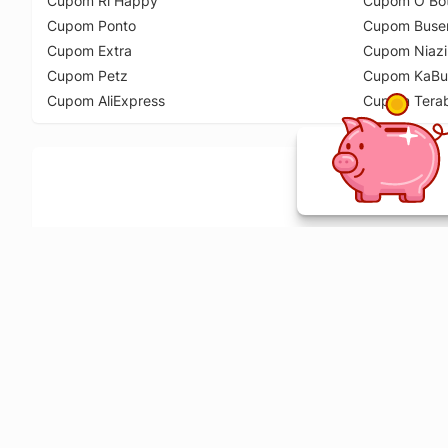
Cupom Ri Happy
Cupom O Bot
Cupom Ponto
Cupom Buse
Cupom Extra
Cupom Niazi
Cupom Petz
Cupom KaBu
Cupom AliExpress
Cupom Tera
Ative a extensão de descontos e receba 
Sobre o Melhor Comprar