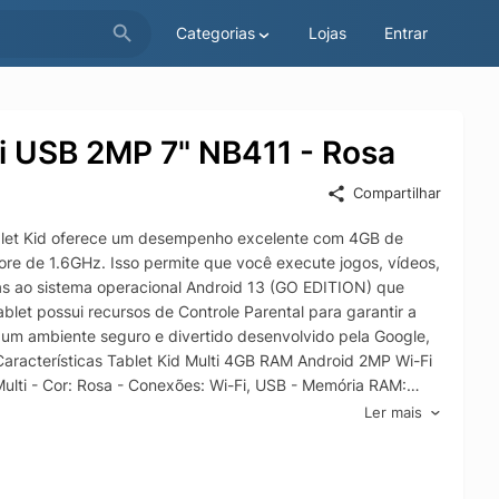
Categorias
Lojas
Entrar
i USB 2MP 7" NB411 - Rosa
Compartilhar
blet Kid oferece um desempenho excelente com 4GB de
 de 1.6GHz. Isso permite que você execute jogos, vídeos,
as ao sistema operacional Android 13 (GO EDITION) que
blet possui recursos de Controle Parental para garantir a
 um ambiente seguro e divertido desenvolvido pela Google,
racterísticas Tablet Kid Multi 4GB RAM Android 2MP Wi-Fi
ulti - Cor: Rosa - Conexões: Wi-Fi, USB - Memória RAM:
- Câmera frontal: 2MP - Sistema operacional: Android -
Ler mais
111