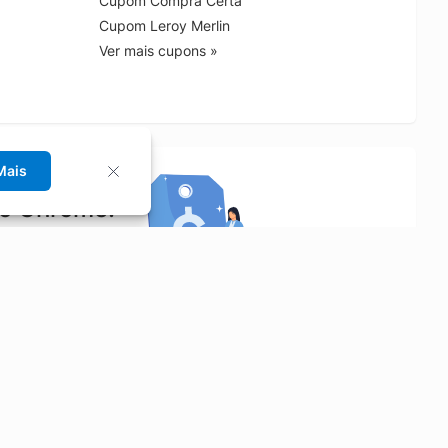
Cupom Compra Certa
Cupom Leroy Merlin
Ver mais cupons »
Mais
no Chrome!
rrinho de compras.
Saiba mais
Economizar
Siga-nos