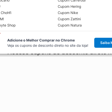
icário
Cupom Carrefour
r
Cupom Hering
 Chohfi
Cupom Nike
M!
Cupom Zattini
byte Shop
Cupom Natura
Adicione o Melhor Comprar no Chrome
Saiba 
Veja os cupons de desconto direto no site da loja!
Acesse cupons de desconto direto 
aviso de cupons antes de finalizar uma compra online, direto no ca
Explorar