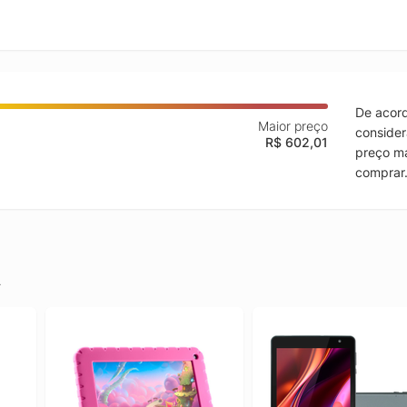
De acord
Maior preço
consider
R$ 602,01
preço ma
comprar
.