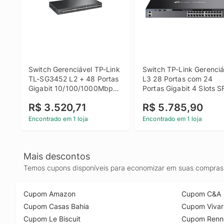
Switch Gerenciável TP-Link 
Switch TP-Link Gerenciáv
TL-SG3452 L2 + 48 Portas 
L3 28 Portas com 24 
Gigabit 10/100/1000Mbps 
Portas Gigabit 4 Slots S
+ 4 Slots SFP Jetstream
10Gbps - TL-SG6428X
R$ 3.520,71
R$ 5.785,90
Encontrado em 1 loja
Encontrado em 1 loja
Mais descontos
Temos cupons disponíveis para economizar em suas compras 
Cupom Amazon
Cupom C&A
Cupom Casas Bahia
Cupom Vivar
Cupom Le Biscuit
Cupom Renn