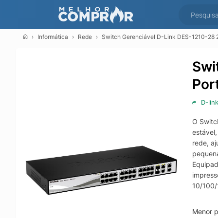
Informática
Rede
Switch Gerenciável D-Link DES-1210-28 
Swi
Por
D-lin
O Switc
estável,
rede, a
pequena
Equipad
impresso
10/100/
facilita
Projeta
Menor p
previsi