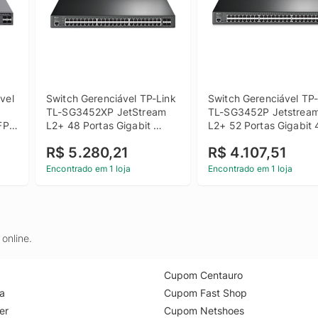
el 
Switch Gerenciável TP-Link 
Switch Gerenciável TP-
TL-SG3452XP JetStream 
TL-SG3452P Jetstream
FP+ 
L2+ 48 Portas Gigabit 
L2+ 52 Portas Gigabit 4
POE+ 4 Portas 10GE SFP+
Portas PoE+ 4 Slots S
R$ 5.280,21
R$ 4.107,51
Encontrado em 1 loja
Encontrado em 1 loja
online.
Cupom Centauro
a
Cupom Fast Shop
er
Cupom Netshoes