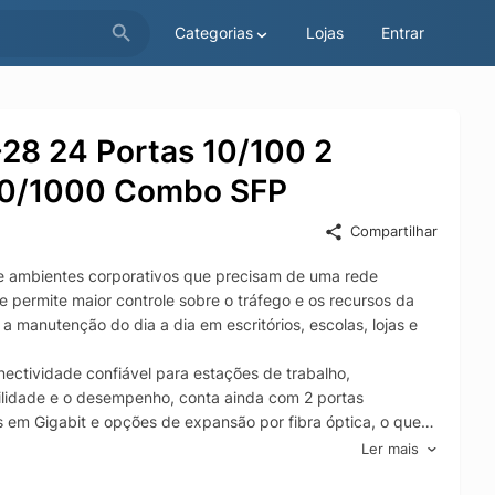
Categorias
Lojas
Entrar
-28 24 Portas 10/100 2
100/1000 Combo SFP
Compartilhar
 e ambientes corporativos que precisam de uma rede
le permite maior controle sobre o tráfego e os recursos da
 manutenção do dia a dia em escritórios, escolas, lojas e
ectividade confiável para estações de trabalho,
ibilidade e o desempenho, conta ainda com 2 portas
 em Gigabit e opções de expansão por fibra óptica, o que
e.
Ler mais
permite segmentação e organização da rede com maior
ia de uso em aplicações corporativas. O D-Link DES-1210-28 é