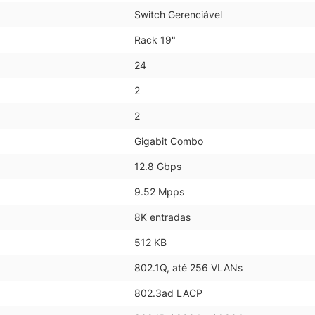
Switch Gerenciável
Rack 19"
24
2
2
Gigabit Combo
12.8 Gbps
9.52 Mpps
8K entradas
512 KB
802.1Q, até 256 VLANs
802.3ad LACP