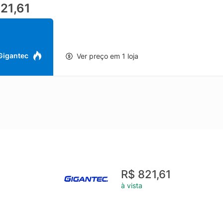
21,61
elente solução para quem busca escalabilidade, controle e confiabili
 Gigantec
Ver preço em 1 loja
R$ 821,61
à vista