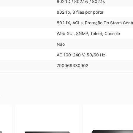
802.1D / 802.1w / 802.1s
802.1p, 8 filas por porta
802.1X, ACLs, Proteção Do Storm Contr
Web GUI, SNMP, Telnet, Console
Não
AC 100–240 V, 50/60 Hz
790069330902
.