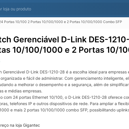
24 Portas 10/100 2 Portas 10/100/1000 e 2 Portas 10/100/1000 Combo SFP
tch Gerenciável D-Link DES-1210
tas 10/100/1000 e 2 Portas 10/
k
h Gerenciável D-Link DES-1210-28 é a escolha ideal para empresas
 organizada e fácil de administrar. Com gerenciamento inteligente, e
judando a melhorar o desempenho e a segurança, além de simplificar a
s e médias empresas.
o com 24 portas Ethernet 10/100, o D-Link DES-1210-28 oferece con
ras, telefones IP e outros dispositivos de rede. Para ampliar a flex
1000 e mais 2 portas 10/100/1000 combo SFP, possibilitando uplinks
 a interligação entre switches, racks ou diferentes setores do ambient
do para entregar administração eficiente, este switch gerenciável 
reço na loja Gigantec
bilidade, contribuindo para reduzir gargalos e melhorar a experiênc