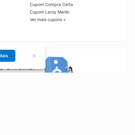
Cupom Compra Certa
Cupom Leroy Merlin
Ver mais cupons »
Mais
no Chrome!
rrinho de compras.
Saiba mais
Economizar
Siga-nos