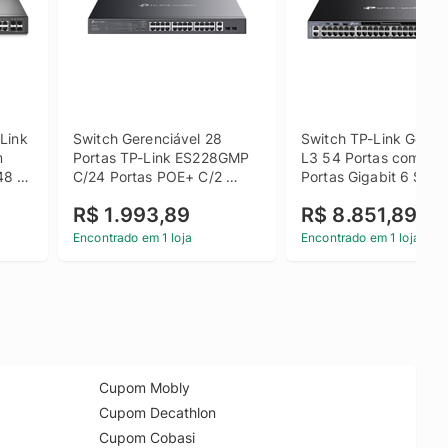
Link 
Switch Gerenciável 28 
Switch TP-Link Gerenc
 
Portas TP-Link ES228GMP 
L3 54 Portas com 48 
8 
C/24 Portas POE+ C/2 
Portas Gigabit 6 Slots
FP
Slots SFP
10Gbps - TL-SG6654
R$ 1.993,89
R$ 8.851,89
Encontrado em 1 loja
Encontrado em 1 loja
Cupom Mobly
Cupom Decathlon
Cupom Cobasi