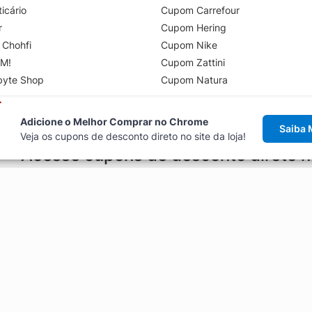
icário
Cupom Carrefour
r
Cupom Hering
 Chohfi
Cupom Nike
M!
Cupom Zattini
byte Shop
Cupom Natura
Adicione o Melhor Comprar no Chrome
Saiba 
Veja os cupons de desconto direto no site da loja!
Acesse cupons de desconto direto 
aviso de cupons antes de finalizar uma compra online, direto no ca
Explorar