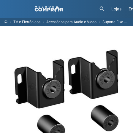
Lojas
En
TV e Eletrônicos
Acessórios para Áudio e Vídeo
Suporte Fixo Universal de Parede para TVs de 14" a 100" ELG Genius, até 100kg, VESA, Preto - GENIUS