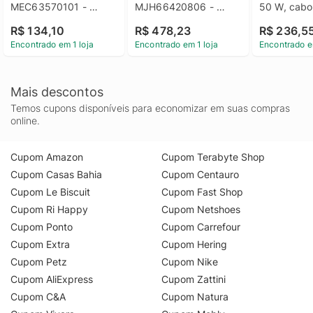
MEC63570101 - 
MJH66420806 - 
50 W, cabo 
MEC63570101
MJH66420806
alimentação
R$ 134,10
R$ 478,23
R$ 236,5
incluído, pre
Encontrado em 1 loja
Encontrado em 1 loja
Encontrado e
EAY62909
Mais descontos
Temos cupons disponíveis para economizar em suas compras
online.
Cupom Amazon
Cupom Terabyte Shop
Cupom Casas Bahia
Cupom Centauro
Cupom Le Biscuit
Cupom Fast Shop
Cupom Ri Happy
Cupom Netshoes
Cupom Ponto
Cupom Carrefour
Cupom Extra
Cupom Hering
Cupom Petz
Cupom Nike
Cupom AliExpress
Cupom Zattini
Cupom C&A
Cupom Natura