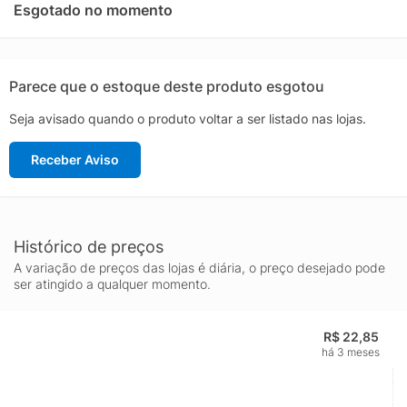
uma verdadeira obra de arte na parede, otimizando o espaço
Esgotado no momento
do ambiente. A instalação é simplificada graças ao gabarito e
ao nível bolha inclusos, e o sistema de encaixe rápido com
trava de segurança garante que sua TV fique firme e
protegida. O acabamento em pintura eletrostática oferece
Parece que o estoque deste produto esgotou
maior durabilidade e resistência a riscos. Com uma garantia
Seja avisado quando o produto voltar a ser listado nas lojas.
total de 5 anos, o suporte GENIUS acompanha um kit completo
de parafusos, sendo a escolha mais completa e segura do
Receber Aviso
mercado. Compre agora no KaBuM!
Histórico de preços
A variação de preços das lojas é diária, o preço desejado pode
ser atingido a qualquer momento.
R$ 22,85
há 3 meses