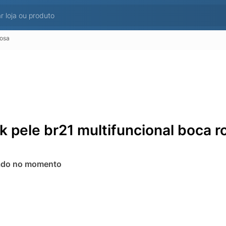
rosa
ck pele br21 multifuncional boca r
ado no momento