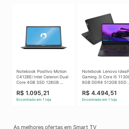
Notebook Positivo Motion 
Notebook Lenovo IdeaP
C4128Ei Intel Celeron Dual 
Gaming 3i Core i5 1130
Core 4GB SSD 128GB 
8GB DDR4 512GB SSD 
Linux 14 - 3002181
GTX 1650 4GB 15.6 FHD
R$ 1.095,21
R$ 4.494,51
Linux - Preto
Encontrado em 1 loja
Encontrado em 1 loja
As melhores ofertas em Smart TV