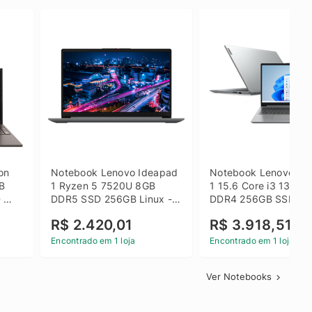
on 
Notebook Lenovo Ideapad 
Notebook Lenovo Ide
B 
1 Ryzen 5 7520U 8GB 
1 15.6 Core i3 1315U
 
DDR5 SSD 256GB Linux - 
DDR4 256GB SSD FH
inza
82X5S00100
Windows 11 Home Ci
R$ 2.420,01
R$ 3.918,51
Encontrado em 1 loja
Encontrado em 1 loja
Ver Notebooks