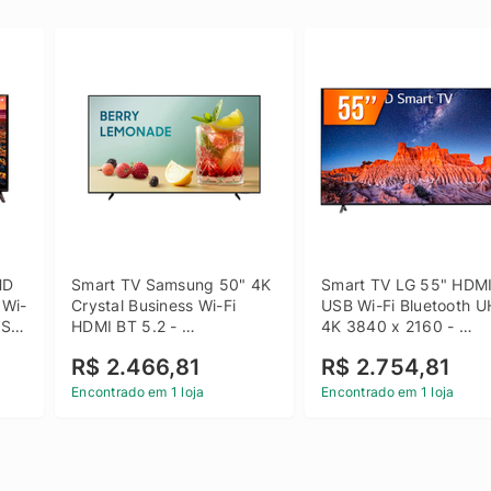
D 
Smart TV Samsung 50" 4K 
Smart TV LG 55" HDMI
 Wi-
Crystal Business Wi-Fi 
USB Wi-Fi Bluetooth U
SB 
HDMI BT 5.2 - 
4K 3840 x 2160 - 
LH50BEFH4GGXZD
55UQ801C0SB
R$ 2.466,81
R$ 2.754,81
Encontrado em 1 loja
Encontrado em 1 loja