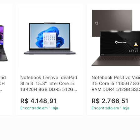
ad 
Notebook Lenovo IdeaPad 
Notebook Positivo Visi
0H 
Slim 3i 15.3" Intel Core i5 
i15 Core i5 1135G7 8G
13420H 8GB DDR5 512GB 
RAM DDR4 512GB SSD
 
SSD Win 11 Home
15.6 Full HD Linux - C
R$ 4.148,91
R$ 2.766,51
Encontrado em 1 loja
Encontrado em 1 loja