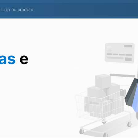
tas
e