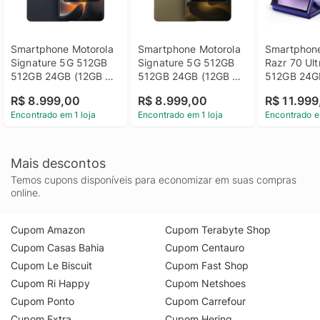
Smartphone Motorola 
Smartphone Motorola 
Smartphone
Signature 5G 512GB 
Signature 5G 512GB 
Razr 70 Ult
512GB 24GB (12GB 
512GB 24GB (12GB 
512GB 24GB
RAM + 12GB RAM 
RAM + 12GB RAM 
RAM+12GB 
R$ 8.999,00
R$ 8.999,00
R$ 11.99
Boost), 3 cameras 
Boost), 3 cameras 
Boost), Sna
Encontrado em 1 loja
Encontrado em 1 loja
Encontrado e
50MP Sony Lytia e 
50MP Sony Lytia e 
Elite, tela i
Zoom 100x, Tela 1.5K 
Zoom 100x, Tela 1.5K 
externa 4, 
extreme Amoled 
extreme Amoled 
AMOLED, c
165hz - Preto
165hz - Verde Oliva
50MP, IP48
Mais descontos
Temos cupons disponíveis para economizar em suas compras
online.
Cupom Amazon
Cupom Terabyte Shop
Cupom Casas Bahia
Cupom Centauro
Cupom Le Biscuit
Cupom Fast Shop
Cupom Ri Happy
Cupom Netshoes
Cupom Ponto
Cupom Carrefour
Cupom Extra
Cupom Hering