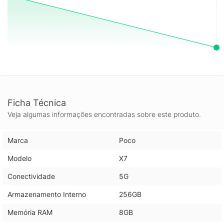
confiável e tela de alto nível, sem abrir mão de uma câmera
competente para capturar momentos com qualidade.
Ficha Técnica
Veja algumas informações encontradas sobre este produto.
Marca
Poco
Modelo
X7
Conectividade
5G
Armazenamento Interno
256GB
Memória RAM
8GB