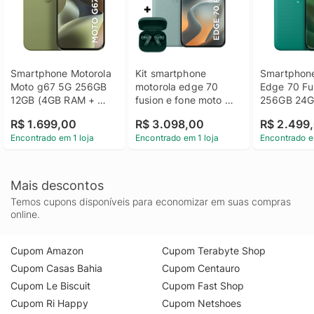
Smartphone Motorola 
Kit smartphone 
Smartphone
Moto g67 5G 256GB 
motorola edge 70 
Edge 70 Fu
12GB (4GB RAM + 
fusion e fone moto 
256GB 24G
8GB RAM Boost) 
buds bass 256GB 
RAM + 16G
R$ 1.699,00
R$ 3.098,00
R$ 2.499
camera 50MP Sony 
24GB (8GB RAM + 
Boost), ca
Encontrado em 1 loja
Encontrado em 1 loja
Encontrado e
Lytia 600, tela 1.5K 
16GB RAM Boost), 
Sony Lytia 7
extreme Amoled 
camera 50MP Sony 
1.5K extre
120hz, 
Lytia 710, Tela 1.5K 
144hz - Ve
ultrarresistente - 
extreme Amoled 
Mais descontos
Verde Claro
144hz - Verde Claro
Temos cupons disponíveis para economizar em suas compras
online.
Cupom Amazon
Cupom Terabyte Shop
Cupom Casas Bahia
Cupom Centauro
Cupom Le Biscuit
Cupom Fast Shop
Cupom Ri Happy
Cupom Netshoes