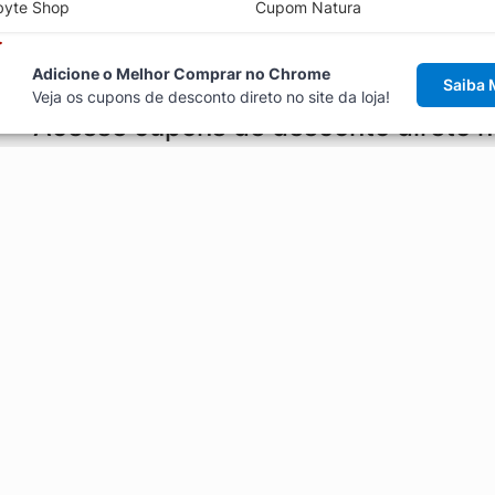
byte Shop
Cupom Natura
Adicione o Melhor Comprar no Chrome
Saiba 
Veja os cupons de desconto direto no site da loja!
Acesse cupons de desconto direto 
aviso de cupons antes de finalizar uma compra online, direto no ca
Explorar
ódigos promocionais, ofertas e
Artigos
Black Friday
Enviar Cupom
Fale Conosco