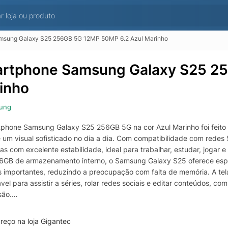
msung Galaxy S25 256GB 5G 12MP 50MP 6.2 Azul Marinho
rtphone Samsung Galaxy S25 25
inho
ung
phone Samsung Galaxy S25 256GB 5G na cor Azul Marinho foi feito 
e um visual sofisticado no dia a dia. Com compatibilidade com redes
s com excelente estabilidade, ideal para trabalhar, estudar, jogar 
GB de armazenamento interno, o Samsung Galaxy S25 oferece espaço
s importantes, reduzindo a preocupação com falta de memória. A te
ável para assistir a séries, rolar redes sociais e editar conteúdos,
são.
unto de câmeras, o Galaxy S25 combina uma câmera principal de 5
a definição, cores marcantes e versatilidade para diferentes situaçõ
reço na loja Gigantec
o para redes sociais, o sistema de câmeras ajuda a capturar detalhe