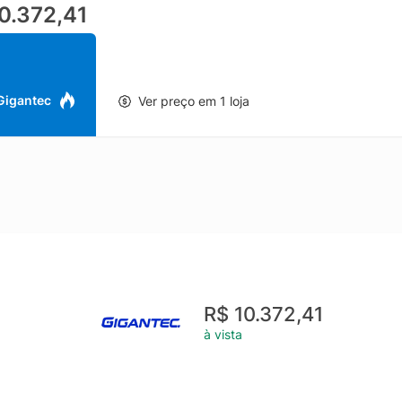
0.372,41
n em Azul Marinho reforça a identidade premium da linha, com acab
ocura um smartphone Samsung com 5G, 256GB e câmeras de alta r
S25 é uma excelente escolha para elevar sua experiência móvel.
 Gigantec
Ver preço em 1 loja
R$ 10.372,41
à vista