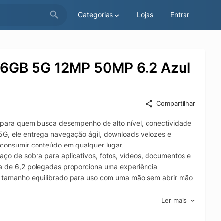
Categorias
Lojas
Entrar
6GB 5G 12MP 50MP 6.2 Azul
Compartilhar
para quem busca desempenho de alto nível, conectividade
 5G, ele entrega navegação ágil, downloads velozes e
e consumir conteúdo em qualquer lugar.
 de sobra para aplicativos, fotos, vídeos, documentos e
la de 6,2 polegadas proporciona uma experiência
 com tamanho equilibrado para uso com uma mão sem abrir mão
0MP com uma câmera de 12MP, permitindo registrar imagens
Ler mais
es. Seja para fotos do cotidiano, paisagens, retratos ou
s com mais qualidade e praticidade.