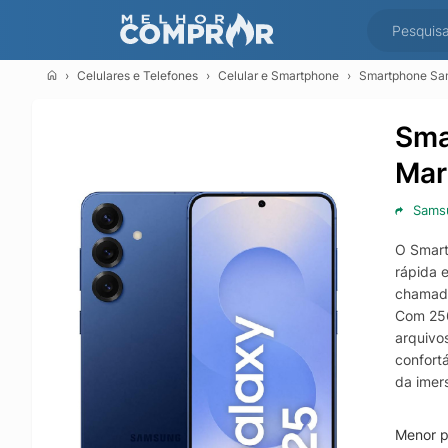
Celulares e Telefones
Celular e Smartphone
Smartphone Sa
Sma
Mar
Sams
O Smart
rápida 
chamada
Com 256
arquivo
confort
da imer
No conj
com ótim
Menor p
conteúd