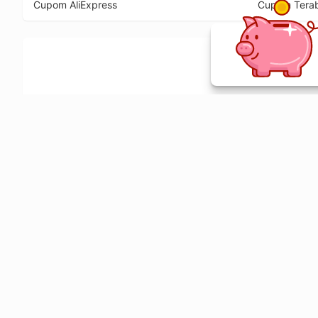
Cupom AliExpress
Cupom Tera
Ative a extensão de descontos e receba 
Sobre o Melhor Comprar
O Melhor Comprar é especializado em cupons de desconto, c
comparador de preços em mais de 1900 lojas online.