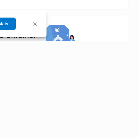
Mais
no Chrome!
rrinho de compras.
Saiba mais
Economizar
Siga-nos
Aluguel de Carros
Facebook
Categorias
Instagram
Cupons
Youtube
Extensão