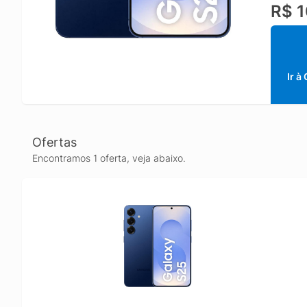
R$ 1
O desig
você pr
Galaxy 
Ir à
Ofertas
Encontramos 1 oferta, veja abaixo.