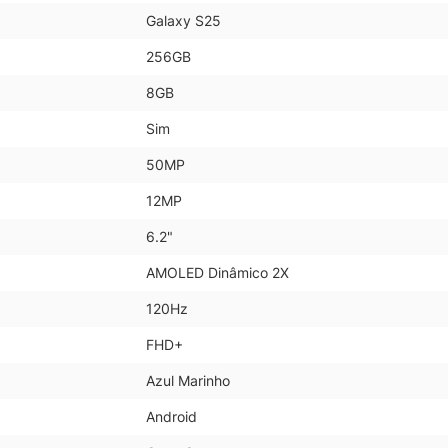
Galaxy S25
256GB
8GB
Sim
50MP
12MP
6.2"
AMOLED Dinâmico 2X
120Hz
FHD+
Azul Marinho
Android