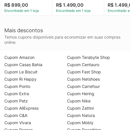
Boost) camera 50MP 
8GB RAM Boost) 
8GB RAM Bo
R$ 899,00
R$ 1.499,00
R$ 1.499
Sony Lytia 600, tela 
camera 50MP Sony 
camera 50
Encontrado em 1 loja
Encontrado em 1 loja
Encontrado e
FHD+ 60hz, bateria 
Lytia 600, tela 1.5K 
Lytia 600, t
5200 mAh - Azul Claro
extreme Amoled 
extreme Am
120hz, 
120hz, 
ultrarresistente - 
ultrarresiste
Mais descontos
Verde Claro
Chumbo
Temos cupons disponíveis para economizar em suas compras
online.
Cupom Amazon
Cupom Terabyte Shop
Cupom Casas Bahia
Cupom Centauro
Cupom Le Biscuit
Cupom Fast Shop
Cupom Ri Happy
Cupom Netshoes
Cupom Ponto
Cupom Carrefour
Cupom Extra
Cupom Hering
Cupom Petz
Cupom Nike
Cupom AliExpress
Cupom Zattini
Cupom C&A
Cupom Natura
Cupom Vivara
Cupom Mobly
Cupom Renner
Cupom Decathlon