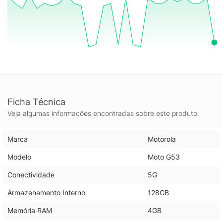
oferecendo todas as ferramentas necessárias para você se
manter conectado e produtivo em qualquer lugar. Experimente
o futuro da conectividade móvel com o Motorola Moto G53 e
descubra um mundo de possibilidades na palma da sua mão.
Ficha Técnica
Veja algumas informações encontradas sobre este produto.
Marca
Motorola
Modelo
Moto G53
Conectividade
5G
Armazenamento Interno
128GB
Memória RAM
4GB