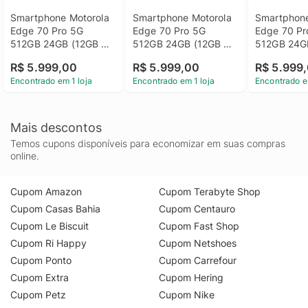
Smartphone Motorola 
Smartphone Motorola 
Smartphone
Edge 70 Pro 5G 
Edge 70 Pro 5G 
Edge 70 Pr
512GB 24GB (12GB 
512GB 24GB (12GB 
512GB 24GB
RAM+12GB Ram 
RAM+12GB Ram 
RAM+12GB 
R$ 5.999,00
R$ 5.999,00
R$ 5.999
Boost), 4 câmeras de 
Boost), 4 câmeras de 
Boost), 4 c
Encontrado em 1 loja
Encontrado em 1 loja
Encontrado e
50MP, Tela 1.5K 
50MP, Tela 1.5K 
50MP, Tela 
extreme AMOLED 
extreme AMOLED 
extreme A
144Hz, Bateria 6500 
144Hz, Bateria 6500 
144Hz, Bate
mAh, IP68/IP69 - 
mAh, IP68/IP69 - 
mAh, IP68/I
Mais descontos
Vinho
Branco
Azul Escur
Temos cupons disponíveis para economizar em suas compras
online.
Cupom Amazon
Cupom Terabyte Shop
Cupom Casas Bahia
Cupom Centauro
Cupom Le Biscuit
Cupom Fast Shop
Cupom Ri Happy
Cupom Netshoes
Cupom Ponto
Cupom Carrefour
Cupom Extra
Cupom Hering
Cupom Petz
Cupom Nike