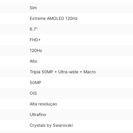
Sim
Extreme AMOLED 120Hz
6.7"
FHD+
120Hz
Alto
Tripla 50MP + Ultra-wide + Macro
50MP
OIS
Alta resoluçao
Ultrafino
Crystals by Swarovski