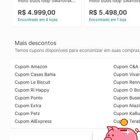
moto buds loop Swarovski 
moto buds loop Swarovsk
Ice Melt 24GB (12GB RAM 
Champagne 24GB (12GB
R$ 4.999,00
R$ 5.498,00
+ 12GB RAM Boost), 
RAM + 12GB RAM Boost),
Ultrafino, 3 cameras 50MP 
Ultrafino, 3 cameras 50
Encontrado em 4 lojas
Encontrado em 1 loja
e tela extreme Amoled 
e tela extreme Amoled 
120hz - Gadget Gray
120hz - Lily Pad
Mais descontos
Temos cupons disponíveis para economizar em suas compras 
Cupom Amazon
Cupom C&A
Cupom Casas Bahia
Cupom Vivar
Cupom Le Biscuit
Cupom Renn
Cupom Ri Happy
Cupom O Bot
Cupom Ponto
Cupom Buse
Cupom Extra
Cupom Niazi
Cupom Petz
Cupom KaBu
Cupom AliExpress
Cupom Tera