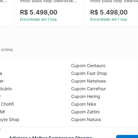
i 
moto buds loop Swarovski 
moto buds loop Swarov
 
Champagne 24GB (12GB 
Ice Melt 24GB (12GB R
R$ 5.498,00
R$ 5.498,00
 
RAM + 12GB RAM Boost), 
+ 12GB RAM Boost), 
MP 
Ultrafino, 3 cameras 50MP 
Ultrafino, 3 cameras 5
Encontrado em 1 loja
Encontrado em 1 loja
e tela extreme Amoled 
e tela extreme Amoled 
120hz - Bronze Green
120hz - Lily Pad
online.
Cupom Centauro
a
Cupom Fast Shop
er
Cupom Netshoes
icário
Cupom Carrefour
r
Cupom Hering
 Chohfi
Cupom Nike
M!
Cupom Zattini
byte Shop
Cupom Natura
Adicione o Melhor Comprar no Chrome