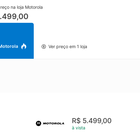
Extreme AMOLED de 120Hz proporciona imagens vibrantes, pretos pr
reço na loja Motorola
cia ao assistir séries, explorar redes sociais e jogar. A alta taxa de 
.499,00
o a tecnologia AMOLED favorece contraste e fidelidade de cores, e
vidade.
unto de câmeras, o smartphone conta com 3 câmeras de 50MP, ideal 
tes cenários. Esse sistema atende bem desde registros do dia a dia a
pturar detalhes, retratos e paisagens com qualidade, além de apoiar
 Motorola
Ver preço em 1 loja
ectividade 5G, o Motorola Edge 70 5G garante uma experiência ma
ão, tornando o aparelho uma opção completa para quem quer um s
 tela de alto nível e um conjunto fotográfico pensado para performan
R$ 5.499,00
à vista