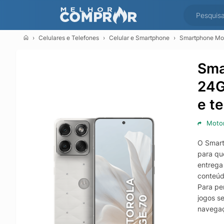
Celulares e Telefones
Celular e Smartphone
Smartphone Moto
Sma
24G
e t
Motor
O Smart
para qu
entrega
conteúd
Para pe
jogos s
navegaçã
com mai