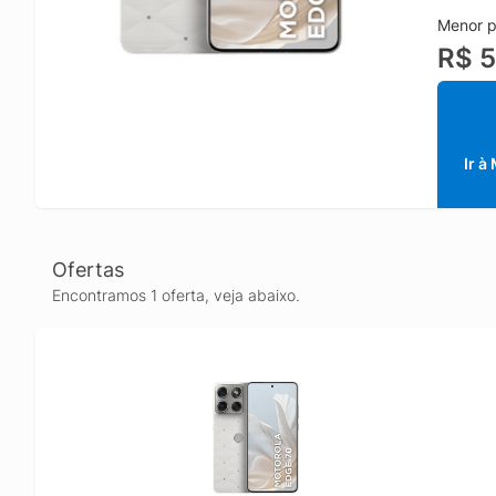
A tela 
Menor p
experiên
R$ 5
enquant
produti
No conj
diferen
para ca
Ir à
Com con
navegaç
memória,
Ofertas
Encontramos 1 oferta, veja abaixo.