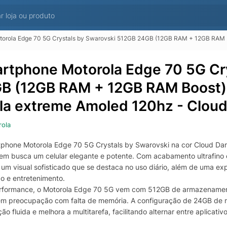
rola Edge 70 5G Crystals by Swarovski 512GB 24GB (12GB RAM + 12GB RAM Boost), 
rtphone Motorola Edge 70 5G Cr
B (12GB RAM + 12GB RAM Boost),
ela extreme Amoled 120hz - Clou
ola
phone Motorola Edge 70 5G Crystals by Swarovski na cor Cloud 
em busca um celular elegante e potente. Com acabamento ultrafino 
 um visual sofisticado que se destaca no uso diário, além de uma ex
o e entretenimento.
rformance, o Motorola Edge 70 5G vem com 512GB de armazenamento
em preocupação com falta de memória. A configuração de 24GB de
o fluida e melhora a multitarefa, facilitando alternar entre aplica
s agilidade.