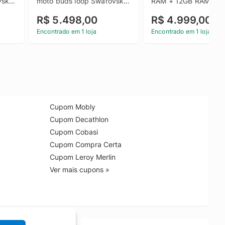
ski 
moto buds loop Swarovski 
RAM + 12GB RAM Boost
AM 
Ice Melt 24GB (12GB RAM 
Ultrafino, 3 cameras 
R$ 5.498,00
R$ 4.999,00
+ 12GB RAM Boost), 
e tela extreme Amoled
0MP 
Ultrafino, 3 cameras 50MP 
120hz - Lily Pad
Encontrado em 1 loja
Encontrado em 1 loja
e tela extreme Amoled 
120hz - Bronze Green
Cupom Mobly
Cupom Decathlon
Cupom Cobasi
Cupom Compra Certa
Cupom Leroy Merlin
Ver mais cupons »