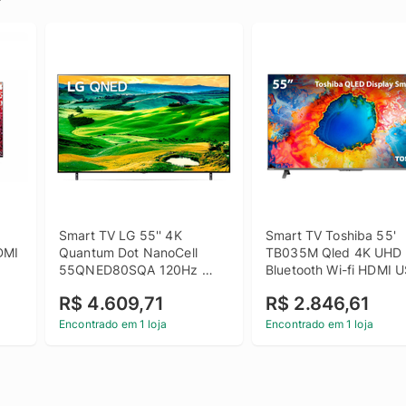
Smart TV LG 55'' 4K 
Smart TV Toshiba 55' 
MI 
Quantum Dot NanoCell 
TB035M Qled 4K UHD 
55QNED80SQA 120Hz 
Bluetooth Wi-fi HDMI 
FreeSync ThinQ Google 
R$ 4.609,71
R$ 2.846,61
Alexa
Encontrado em 1 loja
Encontrado em 1 loja