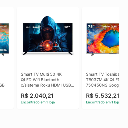
Smart TV Multi 50 4K 
Smart TV Toshiba 75 
QLED Wifi Bluetooth 
TB037M 4K QLED 
USB
c/sistema Roku HDMI USB 
75C450NS Google T
TL059M
R$ 2.040,21
R$ 5.532,21
Encontrado em 1 loja
Encontrado em 1 loja