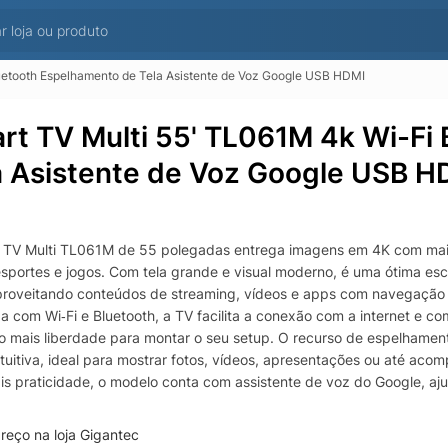
uetooth Espelhamento de Tela Asistente de Voz Google USB HDMI
rt TV Multi 55' TL061M 4k Wi-Fi
a Asistente de Voz Google USB H
 TV Multi TL061M de 55 polegadas entrega imagens em 4K com mais d
 esportes e jogos. Com tela grande e visual moderno, é uma ótima e
proveitando conteúdos de streaming, vídeos e apps com navegação p
a com Wi‑Fi e Bluetooth, a TV facilita a conexão com a internet e c
o mais liberdade para montar o seu setup. O recurso de espelhament
tuitiva, ideal para mostrar fotos, vídeos, apresentações ou até aco
is praticidade, o modelo conta com assistente de voz do Google, aju
 por comando de voz. As entradas HDMI e USB ampliam a conectivid
amento, permitindo reproduzir mídia e integrar seus equipamentos c
reço na loja Gigantec