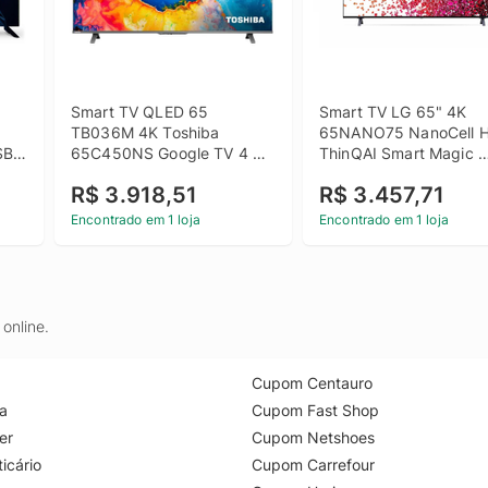
Smart TV QLED 65 
Smart TV LG 65" 4K 
TB036M 4K Toshiba 
65NANO75 NanoCell H
B 
65C450NS Google TV 4 
ThinQAI Smart Magic 
HDMI 2 USB Wi-Fi
Google Alexa
R$ 3.918,51
R$ 3.457,71
Encontrado em 1 loja
Encontrado em 1 loja
online.
Cupom Centauro
a
Cupom Fast Shop
er
Cupom Netshoes
icário
Cupom Carrefour