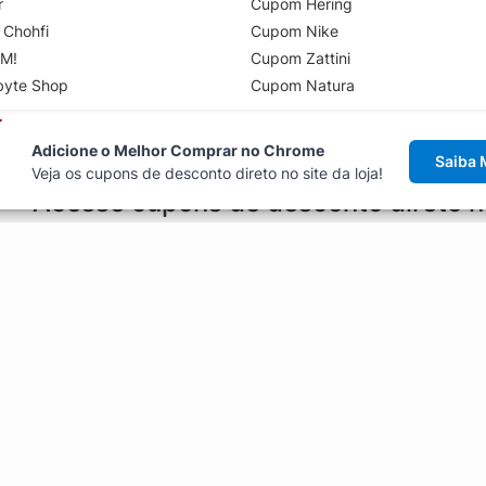
r
Cupom Hering
 Chohfi
Cupom Nike
M!
Cupom Zattini
byte Shop
Cupom Natura
Adicione o Melhor Comprar no Chrome
Saiba 
Veja os cupons de desconto direto no site da loja!
Acesse cupons de desconto direto 
aviso de cupons antes de finalizar uma compra online, direto no ca
Explorar
ódigos promocionais, ofertas e
Artigos