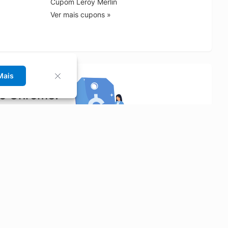
Cupom Leroy Merlin
Ver mais cupons »
Mais
no Chrome!
rrinho de compras.
Saiba mais
Economizar
Siga-nos
Aluguel de Carros
Facebook