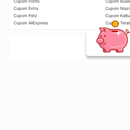
Cupom Ponto
Cupom Buse
Cupom Extra
Cupom Niazi
Cupom Petz
Cupom KaBu
Cupom AliExpress
Cupom Tera
Ative a extensão de descontos e receba 
Sobre o Melhor Comprar
O Melhor Comprar é especializado em cupons de desconto, c