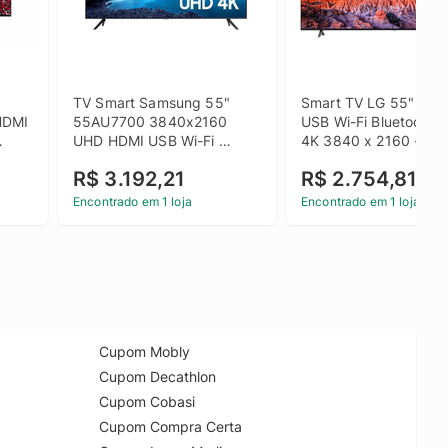
TV Smart Samsung 55" 
Smart TV LG 55" HDMI
DMI 
55AU7700 3840x2160 
USB Wi-Fi Bluetooth 
UHD HDMI USB Wi-Fi 
4K 3840 x 2160 - 
Bluetooth
55UQ801C0SB
R$ 3.192,21
R$ 2.754,81
Encontrado em 1 loja
Encontrado em 1 loja
Cupom Mobly
Cupom Decathlon
Cupom Cobasi
Cupom Compra Certa