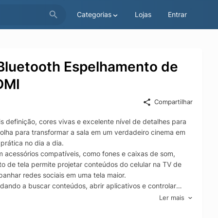
Categorias
Lojas
Entrar
 Bluetooth Espelhamento de
DMI
Compartilhar
efinição, cores vivas e excelente nível de detalhes para
scolha para transformar a sala em um verdadeiro cinema em
rática no dia a dia.
om acessórios compatíveis, como fones e caixas de som,
o de tela permite projetar conteúdos do celular na TV de
mpanhar redes sociais em uma tela maior.
dando a buscar conteúdos, abrir aplicativos e controlar
ade com videogames, notebooks, players e dispositivos de
Ler mais
om facilidade.