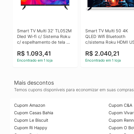
Smart TV Multi 32' TL052M 
Smart TV Multi 50 4K 
Dled Wi-fi c/ Sistema Roku 
QLED Wifi Bluetooth 
c/ espelhamento de tela 
c/sistema Roku HDMI US
Dolby Audio HDMI USB
TL059M
R$ 1.093,41
R$ 2.040,21
Encontrado em 1 loja
Encontrado em 1 loja
Mais descontos
Temos cupons disponíveis para economizar em suas compras 
Cupom Amazon
Cupom C&A
Cupom Casas Bahia
Cupom Vivar
Cupom Le Biscuit
Cupom Renn
Cupom Ri Happy
Cupom O Bot