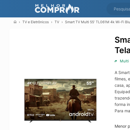
TV e Eletrônicos
TV
Smart TV Multi 55' TL061M 4k Wi-Fi Bl
Sma
Tel
Multi
A Smart
filmes,
casa, a
Equipad
trazend
forma in
Para ma
funções
armazen
Menor p