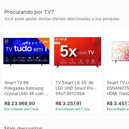
Procurando por TV?
Você pode gostar destas ofertas relacionadas a sua pesquisa.
Smart TV 98 
TV Smart LG 55' 4K 
Smart TV L
Polegadas Samsung 
LED UHD Smart Pro - 
65NANO75 
Crystal UHD 4K com 
55UT801C0SA
HDMI ThinQ
Gaming Hub, 
Magic Goog
R$ 23.969,90
R$ 3.257,91
R$ 3.457,
98DU9000
Encontrado em 1 loja
Encontrado em 1 loja
Encontrado e
Mais descontos