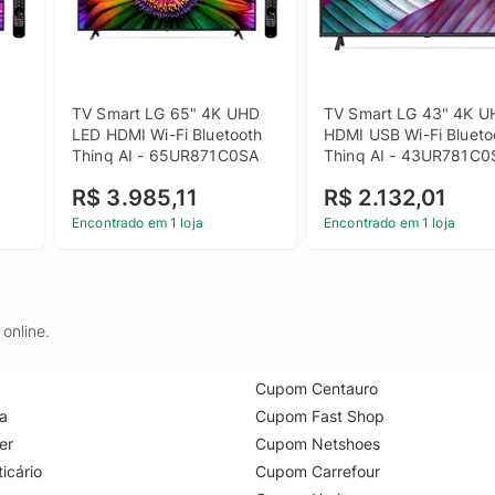
TV Smart LG 65" 4K UHD 
TV Smart LG 43" 4K U
LED HDMI Wi-Fi Bluetooth 
HDMI USB Wi-Fi Bluetoo
Thinq AI - 65UR871C0SA
Thinq AI - 43UR781C0
R$ 3.985,11
R$ 2.132,01
Encontrado em 1 loja
Encontrado em 1 loja
online.
Cupom Centauro
a
Cupom Fast Shop
er
Cupom Netshoes
icário
Cupom Carrefour