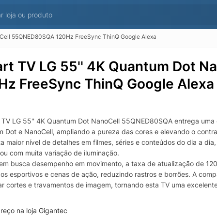
oCell 55QNED80SQA 120Hz FreeSync ThinQ Google Alexa
rt TV LG 55'' 4K Quantum Dot 
Hz FreeSync ThinQ Google Alexa
 TV LG 55'' 4K Quantum Dot NanoCell 55QNED80SQA entrega uma e
 Dot e NanoCell, ampliando a pureza das cores e elevando o contras
ta maior nível de detalhes em filmes, séries e conteúdos do dia a 
 ou com muita variação de iluminação.
em busca desempenho em movimento, a taxa de atualização de 120H
os esportivos e cenas de ação, reduzindo rastros e borrões. A comp
ar cortes e travamentos de imagem, tornando esta TV uma excelent
ável e responsiva.
iário, a plataforma LG ThinQ traz praticidade para controlar funçõe
reço na loja Gigantec
da de forma intuitiva. Além disso, o suporte a assistentes de voz co