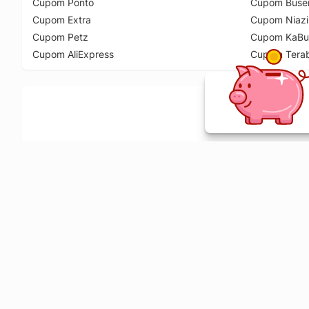
Cupom Ponto
Cupom Buse
Cupom Extra
Cupom Niazi
Cupom Petz
Cupom KaBu
Cupom AliExpress
Cupom Tera
Ative a extensão de descontos e receba 
Sobre o Melhor Comprar
O Melhor Comprar é especializado em cupons de desconto, c