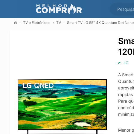
TV e Eletrônicos
TV
Smart TV LG 55'' 4K Quantum Dot Nan
Sma
120
LG
A Smart
Quantum
aprovei
rápidas
Para qu
conteúd
minimiz
mais est
No uso d
Menor p
conecta