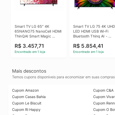
Smart TV LG 65" 4K 
Smart TV LG 75 4K UHD 
65NANO75 NanoCell HDMI 
LED HDMI USB Wi-Fi 
ThinQAI Smart Magic 
Bluetooth Thinq AI - 
Google Alexa
75UR871C0SA.BWZ
R$ 3.457,71
R$ 5.854,41
Encontrado em 1 loja
Encontrado em 1 loja
Mais descontos
Temos cupons disponíveis para economizar em suas compras 
Cupom Amazon
Cupom C&A
Cupom Casas Bahia
Cupom Vivar
Cupom Le Biscuit
Cupom Renn
Cupom Ri Happy
Cupom O Bot