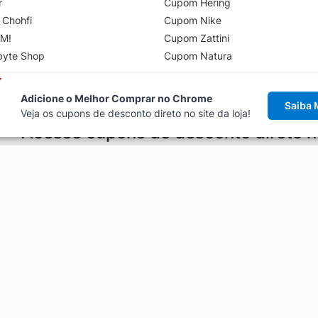
r
Cupom Hering
 Chohfi
Cupom Nike
M!
Cupom Zattini
byte Shop
Cupom Natura
Adicione o Melhor Comprar no Chrome
Saiba 
Veja os cupons de desconto direto no site da loja!
Acesse cupons de desconto direto 
aviso de cupons antes de finalizar uma compra online, direto no ca
Explorar
ódigos promocionais, ofertas e
Artigos