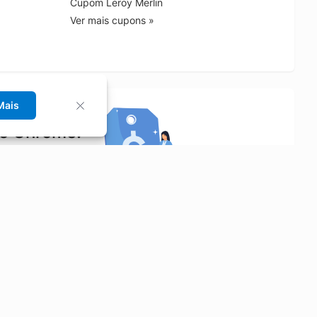
Cupom Leroy Merlin
Ver mais cupons »
Mais
no Chrome!
rrinho de compras.
Saiba mais
Economizar
Siga-nos
Aluguel de Carros
Facebook