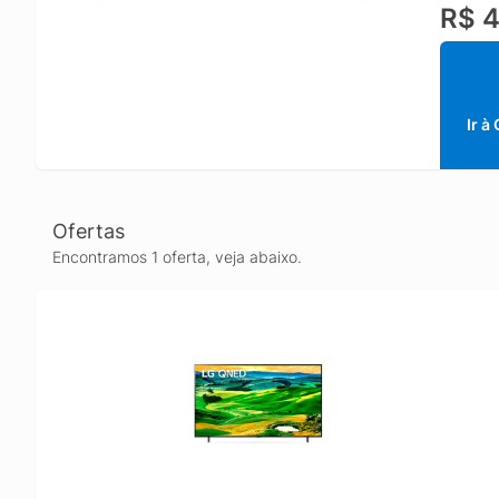
R$ 4
abrir a
Com tel
um visu
fluidez
Ir à
Ofertas
Encontramos 1 oferta, veja abaixo.