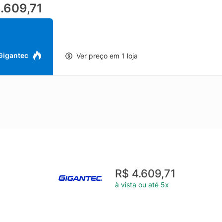
.609,71
plicativos, buscar conteúdos, ajustar volume e gerenciar configuraçõ
a de 55 polegadas, a LG 55QNED80SQA é ideal para salas e ambien
al moderno que valoriza o espaço. É uma Smart TV 4K QNED pensa
 e recursos inteligentes completos em um único produto.
 Gigantec
Ver preço em 1 loja
R$ 4.609,71
à vista ou até 5x