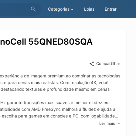
Categorias
Lojas
Entrar
NanoCell 55QNED80SQA
Compartilhar
xperiência de imagem premium ao combinar as tecnologias
te para cenas mais realistas. Com resolução 4K, você
dia, destacando texturas e profundidade mesmo em cenas
z garante transições mais suaves e melhor nitidez em
atibilidade com AMD FreeSync melhora a fluidez e ajuda a
e escolha para games em consoles e PC, com jogabilidade
Ler mais
s da TV e dispositivos compatíveis, integrando a casa
mo Google Assistente e Alexa facilita comandos por voz para