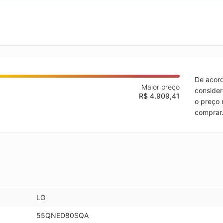
De acord
Maior preço
consider
R$ 4.909,41
o preço 
comprar
LG
55QNED80SQA