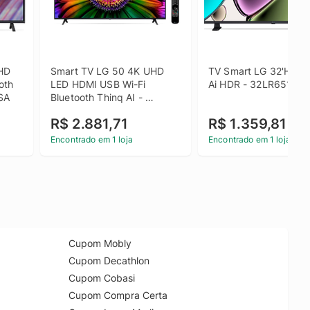
HD 
Smart TV LG 50 4K UHD 
TV Smart LG 32'HD Th
th 
LED HDMI USB Wi-Fi 
Ai HDR - 32LR651CB
SA
Bluetooth Thinq AI - 
50UR871C0SA.AWZ
R$ 2.881,71
R$ 1.359,81
Encontrado em 1 loja
Encontrado em 1 loja
Cupom Mobly
Cupom Decathlon
Cupom Cobasi
Cupom Compra Certa