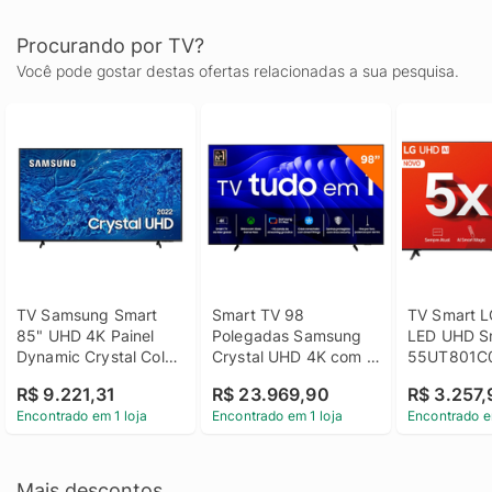
Procurando por TV?
Você pode gostar destas ofertas relacionadas a sua pesquisa.
TV Samsung Smart 
Smart TV 98 
TV Smart LG
85" UHD 4K Painel 
Polegadas Samsung 
LED UHD Sm
Dynamic Crystal Color 
Crystal UHD 4K com 
55UT801C
UHD 4K - 
Gaming Hub, 
R$ 9.221,31
R$ 23.969,90
R$ 3.257,
UN85CU8000GXZD
98DU9000
Encontrado em 1 loja
Encontrado em 1 loja
Encontrado e
Mais descontos