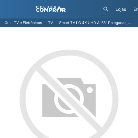
Lojas
En
TV e Eletrônicos
TV
Smart TV LG 4K UHD AI 65" Polegadas, Processador α7 Gen8, webOS 25 - 65UA8550PSA