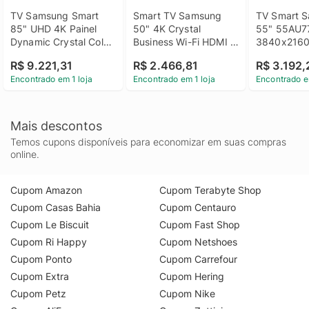
TV Samsung Smart 
Smart TV Samsung 
TV Smart S
85" UHD 4K Painel 
50" 4K Crystal 
55" 55AU7
Dynamic Crystal Color 
Business Wi-Fi HDMI 
3840x2160
UHD 4K - 
BT 5.2 - 
HDMI USB W
R$ 9.221,31
R$ 2.466,81
R$ 3.192,
UN85CU8000GXZD
LH50BEFH4GGXZD
Bluetooth
Encontrado em 1 loja
Encontrado em 1 loja
Encontrado e
Mais descontos
Temos cupons disponíveis para economizar em suas compras
online.
Cupom Amazon
Cupom Terabyte Shop
Cupom Casas Bahia
Cupom Centauro
Cupom Le Biscuit
Cupom Fast Shop
Cupom Ri Happy
Cupom Netshoes
Cupom Ponto
Cupom Carrefour
Cupom Extra
Cupom Hering
Cupom Petz
Cupom Nike