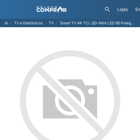
Lojas
En
TV e Eletrônicos
TV
Smart TV 4K TCL QD-Mini LED 85 Polegadas com HDMI 2.1, Dolby Vision IQ, Subwoofer, 144Hz VRR e Wi-Fi - 85C6K