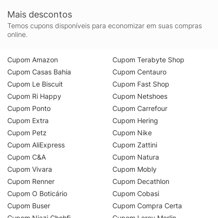
Mais descontos
Temos cupons disponíveis para economizar em suas compras
online.
Cupom Amazon
Cupom Terabyte Shop
Cupom Casas Bahia
Cupom Centauro
Cupom Le Biscuit
Cupom Fast Shop
Cupom Ri Happy
Cupom Netshoes
Cupom Ponto
Cupom Carrefour
Cupom Extra
Cupom Hering
Cupom Petz
Cupom Nike
Cupom AliExpress
Cupom Zattini
Cupom C&A
Cupom Natura
Cupom Vivara
Cupom Mobly
Cupom Renner
Cupom Decathlon
Cupom O Boticário
Cupom Cobasi
Cupom Buser
Cupom Compra Certa
Cupom Niazi Chohfi
Cupom Leroy Merlin