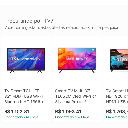
Procurando por TV?
Você pode gostar destas ofertas relacionadas a sua pesquisa.
TV Smart TCL LED 
Smart TV Multi 32' 
TV Smart LE
32" HDMI USB Wi-Fi 
TL052M Dled Wi-fi c/ 
HD 1920 x 
Bluetooth HD 1366 x 
Sistema Roku c/ 
HDMI USB W
768 - 32S5200
espelhamento de tela 
Bluetooh 
R$ 1.152,81
R$ 1.093,41
R$ 1.763,
Dolby Audio HDMI 
43LM631C
Encontrado em 1 loja
Encontrado em 1 loja
Encontrado e
USB