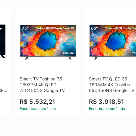
Smart TV Toshiba 75 
Smart TV QLED 65 
TB037M 4K QLED 
TB036M 4K Toshiba 
B 
75C450NS Google TV
65C450NS Google TV 
HDMI 2 USB Wi-Fi
R$ 5.532,21
R$ 3.918,51
Encontrado em 1 loja
Encontrado em 1 loja