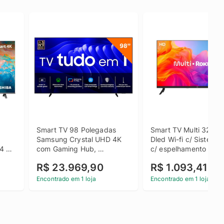
Smart TV 98 Polegadas 
Smart TV Multi 32' T
Samsung Crystal UHD 4K 
Dled Wi-fi c/ Sistema 
4 
com Gaming Hub, 
c/ espelhamento de te
98DU9000
Dolby Audio HDMI US
R$ 23.969,90
R$ 1.093,41
Encontrado em 1 loja
Encontrado em 1 loja