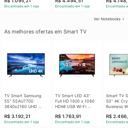
R$ 1.095,21
R$ 4.494,51
R$ 4.148,
Linux 14 - 3002181
GTX 1650 4GB 15.6 
SSD Win 1
Encontrado em 1 loja
Encontrado em 1 loja
Encontrado e
FHD Linux - Preto
Ver Notebooks
As melhores ofertas em Smart TV
TV Smart Samsung 
TV Smart LED 43" 
Smart TV S
55" 55AU7700 
Full HD 1920 x 1080 
50" 4K Crys
3840x2160 UHD 
HDMI USB Wi-Fi 
Business Wi
HDMI USB Wi-Fi 
Bluetooh 
BT 5.2 - 
R$ 3.192,21
R$ 1.763,91
R$ 2.466
Bluetooth
43LM631C0SB LG
LH50BEFH
Encontrado em 1 loja
Encontrado em 1 loja
Encontrado e