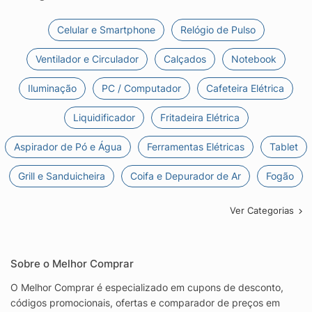
Celular e Smartphone
Relógio de Pulso
Ventilador e Circulador
Calçados
Notebook
Iluminação
PC / Computador
Cafeteira Elétrica
Liquidificador
Fritadeira Elétrica
Aspirador de Pó e Água
Ferramentas Elétricas
Tablet
Grill e Sanduicheira
Coifa e Depurador de Ar
Fogão
Ver Categorias
Sobre o Melhor Comprar
O Melhor Comprar é especializado em cupons de desconto,
códigos promocionais, ofertas e comparador de preços em