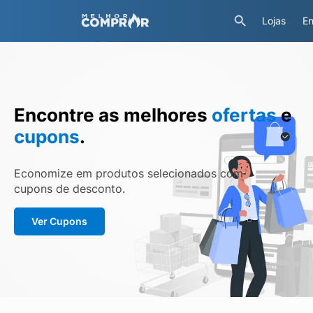
Lojas
En
Encontre as melhores
ofertas
e
cupons
.
Economize em produtos selecionados com
cupons de desconto.
Ver Cupons