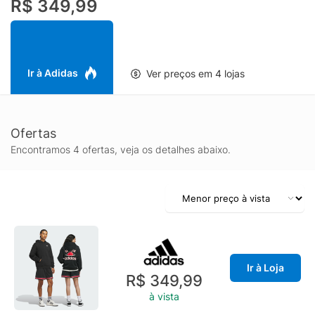
R$ 349,99
Seja indo para a quadra ou explorando a cidade, ele garante
movimento sem esforço e um visual descontraído. O design
reflete a abordagem ousada da adidas de combinar esporte e
estilo de vida, para que você expresse sua individualidade.
Aproveite a liberdade de se movimentar e a confiança que
Ir à Adidas
Ver preços em 4 lojas
você tem ao usar este shorts estiloso.
Ofertas
Encontramos 4 ofertas, veja os detalhes abaixo.
Ir à Loja
R$ 349,99
à vista