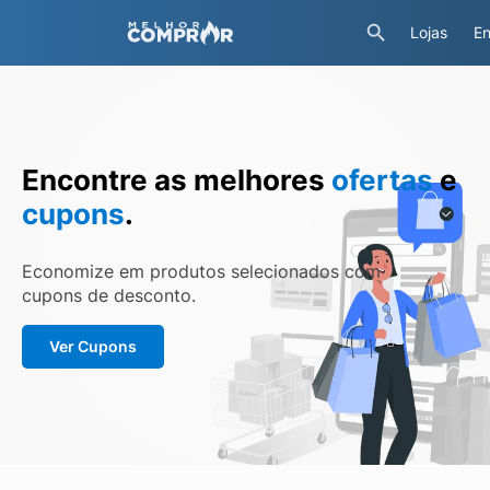
Lojas
En
Encontre as melhores
ofertas
e
cupons
.
Economize em produtos selecionados com
cupons de desconto.
Ver Cupons