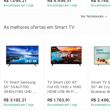
R$ 1.095,21
R$ 4.494,51
R$ 4.148,
Linux 14 - 3002181
GTX 1650 4GB 15.6 
SSD Win 1
Encontrado em 1 loja
Encontrado em 1 loja
Encontrado e
FHD Linux - Preto
Ver Notebooks
As melhores ofertas em Smart TV
TV Smart Samsung 
TV Smart LED 43" 
Smart TV S
55" 55AU7700 
Full HD 1920 x 1080 
50" 4K Crys
3840x2160 UHD 
HDMI USB Wi-Fi 
Business Wi
HDMI USB Wi-Fi 
Bluetooh 
BT 5.2 - 
R$ 3.192,21
R$ 1.763,91
R$ 2.466
Bluetooth
43LM631C0SB LG
LH50BEFH
Encontrado em 1 loja
Encontrado em 1 loja
Encontrado e