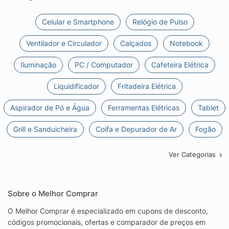
Celular e Smartphone
Relógio de Pulso
Ventilador e Circulador
Calçados
Notebook
Iluminação
PC / Computador
Cafeteira Elétrica
Liquidificador
Fritadeira Elétrica
Aspirador de Pó e Água
Ferramentas Elétricas
Tablet
Grill e Sanduicheira
Coifa e Depurador de Ar
Fogão
Ver Categorias
Sobre o Melhor Comprar
O Melhor Comprar é especializado em cupons de desconto,
códigos promocionais, ofertas e comparador de preços em