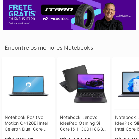
Encontre os melhores Notebooks
Notebook Positivo 
Notebook Lenovo 
Notebook L
Motion C4128Ei Intel 
IdeaPad Gaming 3i 
IdeaPad Sli
Celeron Dual Core 
Core i5 11300H 8GB 
Intel Core 
4GB SSD 128GB 
DDR4 512GB SSD 
8GB DDR5 