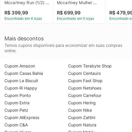
Mccartney Run (1/2) 
Mccartney Mulher 
Mulher adidas
adidas
R$ 399,99
R$ 699,99
R$ 479,9
Encontrado em 4 lojas
Encontrado em 5 lojas
Encontrado e
Mais descontos
Temos cupons disponíveis para economizar em suas compras
online.
Cupom Amazon
Cupom Terabyte Shop
Cupom Casas Bahia
Cupom Centauro
Cupom Le Biscuit
Cupom Fast Shop
Cupom Ri Happy
Cupom Netshoes
Cupom Ponto
Cupom Carrefour
Cupom Extra
Cupom Hering
Cupom Petz
Cupom Nike
Cupom AliExpress
Cupom Zattini
Cupom C&A
Cupom Natura