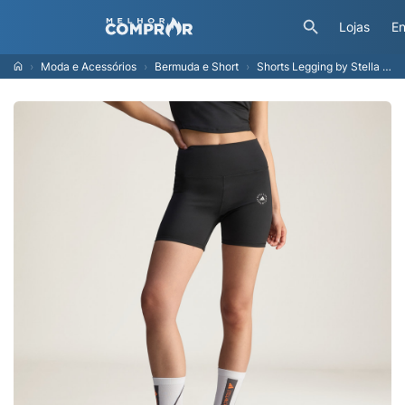
Lojas
En
Moda e Acessórios
Bermuda e Short
Shorts Legging by Stella Mccartney Yoga Mulher adidas