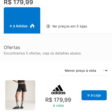
R$ 179,99
absorve e dispersa o suor para um desempenho fresco, seco e
sem distrações. CLIMACOOL ajuda você a controlar o suor com
materiais que absorvem e controlam o suor rapidamente. Fibras
de secagem rápida proporcionam uma sensação de pele
fresca.
Ir à Adidas
Ver preços em 5 lojas
Ofertas
Encontramos 5 ofertas, veja os detalhes abaixo.
Ir à Loja
R$ 179,99
à vista