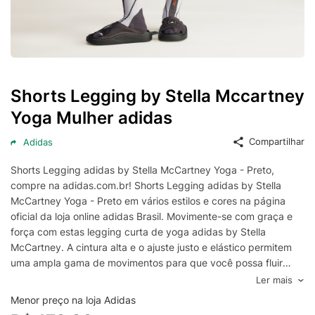
Shorts Legging by Stella Mccartney
Yoga Mulher adidas
Compartilhar
Adidas
Shorts Legging adidas by Stella McCartney Yoga - Preto,
compre na adidas.com.br! Shorts Legging adidas by Stella
McCartney Yoga - Preto em vários estilos e cores na página
oficial da loja online adidas Brasil. Movimente-se com graça e
força com estas legging curta de yoga adidas by Stella
McCartney. A cintura alta e o ajuste justo e elástico permitem
uma ampla gama de movimentos para que você possa fluir
suavemente de uma pose para outra. O tecido confortável e os
Ler mais
cortes que valorizam a silhueta ajudam você a praticar desde a
Menor preço na loja Adidas
primeira Saudação ao Sol até a Savasana final. CLIMACOOL