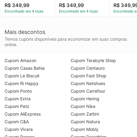
adidas
adidas
26 Homem 
R$ 349,99
R$ 349,99
R$ 349,9
Encontrado em 4 lojas
Encontrado em 4 lojas
Encontrado e
Mais descontos
Temos cupons disponíveis para economizar em suas compras
online.
Cupom Amazon
Cupom Terabyte Shop
Cupom Casas Bahia
Cupom Centauro
Cupom Le Biscuit
Cupom Fast Shop
Cupom Ri Happy
Cupom Netshoes
Cupom Ponto
Cupom Carrefour
Cupom Extra
Cupom Hering
Cupom Petz
Cupom Nike
Cupom AliExpress
Cupom Zattini
Cupom C&A
Cupom Natura
Cupom Vivara
Cupom Mobly
Cupom Renner
Cupom Decathlon