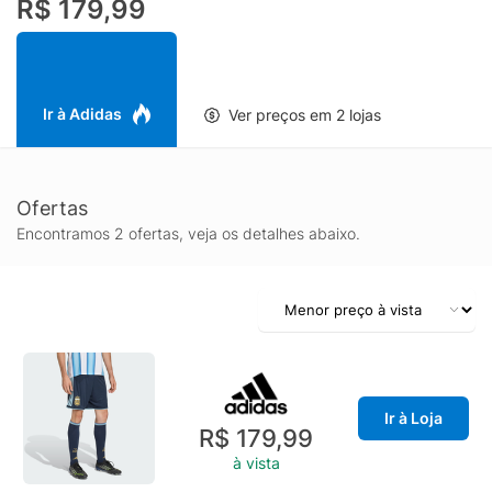
R$ 179,99
toque macio, enquanto o branding adidas e o escudo da
seleção conferem estilo e autenticidade. Conforto térmico.
Sensação seca. Pronta para tudo. A tecnologia Climacool
absorve e dispersa o suor para um desempenho fresco, seco e
sem distrações. Torcendo na arquibancada ou jogando uma
Ir à Adidas
Ver preços em 2 lojas
partida, demonstre sua paixão pela Seleção Argentina com
este item essencial de vestuário esportivo.
Ofertas
Encontramos 2 ofertas, veja os detalhes abaixo.
Ir à Loja
R$ 179,99
à vista