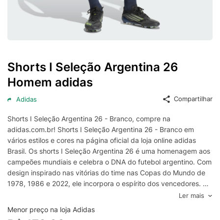
Shorts I Seleção Argentina 26
Homem adidas
Compartilhar
Adidas
Shorts I Seleção Argentina 26 - Branco, compre na
adidas.com.br! Shorts I Seleção Argentina 26 - Branco em
vários estilos e cores na página oficial da loja online adidas
Brasil. Os shorts I Seleção Argentina 26 é uma homenagem aos
campeões mundiais e celebra o DNA do futebol argentino. Com
design inspirado nas vitórias do time nas Copas do Mundo de
1978, 1986 e 2022, ele incorpora o espírito dos vencedores. A
modelagem padrão combinada com a faixa da cintura média
Ler mais
elástica e o cordão oferecem flexibilidade e conforto dentro e
Menor preço na loja Adidas
fora do campo. O tecido interlock durável proporciona um