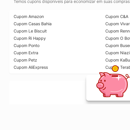
Temos cupons disponíveis para economizar em suas compras 
Cupom Amazon
Cupom C&A
Cupom Casas Bahia
Cupom Vivar
Cupom Le Biscuit
Cupom Renn
Cupom Ri Happy
Cupom O Bot
Cupom Ponto
Cupom Buse
Cupom Extra
Cupom Niazi
Cupom Petz
Cupom KaBu
Cupom AliExpress
Cupom Tera
Ative a extensão de descontos e receba 