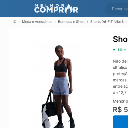
Moda e Acessórios
Bermuda e Short
Shorts Dri-FIT Nike Un
Sho
Nike
Não dei
ultrali
proteção
marcas 
entrela
de 12,
Menor p
R$ 