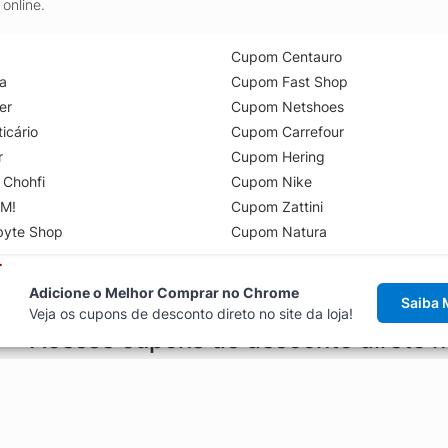
online.
Cupom Centauro
a
Cupom Fast Shop
er
Cupom Netshoes
icário
Cupom Carrefour
r
Cupom Hering
 Chohfi
Cupom Nike
M!
Cupom Zattini
byte Shop
Cupom Natura
Adicione o Melhor Comprar no Chrome
Saiba 
Veja os cupons de desconto direto no site da loja!
Acesse cupons de desconto direto 
aviso de cupons antes de finalizar uma compra online, direto no ca