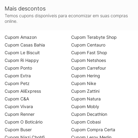
Mais descontos
Temos cupons disponíveis para economizar em suas compras
online.
Cupom Amazon
Cupom Terabyte Shop
Cupom Casas Bahia
Cupom Centauro
Cupom Le Biscuit
Cupom Fast Shop
Cupom Ri Happy
Cupom Netshoes
Cupom Ponto
Cupom Carrefour
Cupom Extra
Cupom Hering
Cupom Petz
Cupom Nike
Cupom AliExpress
Cupom Zattini
Cupom C&A
Cupom Natura
Cupom Vivara
Cupom Mobly
Cupom Renner
Cupom Decathlon
Cupom O Boticário
Cupom Cobasi
Cupom Buser
Cupom Compra Certa
Cupom Niazi Chohfi
Cupom Leroy Merlin