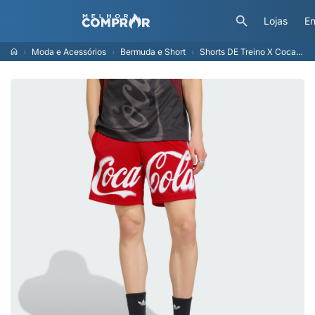
Lojas
En
Moda e Acessórios
Bermuda e Short
Shorts DE Treino X Coca-cola Homem adidas