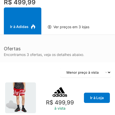
R$ 499,99
garante conforto sem abrir mão da qualidade, enquanto a
estrutura de malha oferece durabilidade e um toque premium.
A prática faixa da cintura elástica com cordão interno permite
ajustar a modelagem conforme o seu estilo, seja em movimento
ou relaxando com amigos. A adidas traz uma peça de
Ir à Adidas
Ver preços em 3 lojas
destaque que celebra a sua individualidade. Feito para quem
quer se destacar sem abrir mão do conforto, esse shorts faz
referência à tradição enquanto abraça a moda urbana atual.
Ofertas
Encontramos 3 ofertas, veja os detalhes abaixo.
Ir à Loja
R$ 499,99
à vista