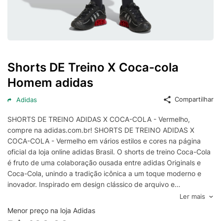
Shorts DE Treino X Coca-cola
Homem adidas
Compartilhar
Adidas
SHORTS DE TREINO ADIDAS X COCA-COLA - Vermelho,
compre na adidas.com.br! SHORTS DE TREINO ADIDAS X
COCA-COLA - Vermelho em vários estilos e cores na página
oficial da loja online adidas Brasil. O shorts de treino Coca-Cola
é fruto de uma colaboração ousada entre adidas Originals e
Coca-Cola, unindo a tradição icônica a um toque moderno e
inovador. Inspirado em design clássico de arquivo e
reinventado para o presente, esse shorts captura o espírito dos
Ler mais
anos 2000 sem perder a essência do estilo esportivo
Menor preço na loja Adidas
tradicional. Pensada para o dia a dia, a modelagem padrão