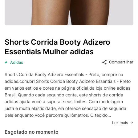
Shorts Corrida Booty Adizero
Essentials Mulher adidas
Compartilhar
Adidas
Shorts Corrida Booty Adizero Essentials - Preto, compre na
adidas.com.br! Shorts Corrida Booty Adizero Essentials - Preto
em vários estilos e cores na página oficial da loja online adidas
Brasil. Quando cada segundo conta, este shorts de corrida
adidas ajuda você a superar seus limites. Com modelagem
justa e muita elasticidade, ela oferece sensação de segunda
pele enquanto você percorre quilômetros. O tecido
AEROREADY controla a umidade, mantendo seu corpo seco do
Ler mais
começo ao fim, e a cintura ajustável por cordão permite que
Esgotado no momento
você ajuste o caimento para que ele seja perfeito em qualquer