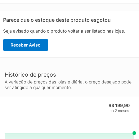
ritmo. Este produto é feito com pelo menos 70% de materiais
reciclados. Ao escolher o reciclado, podemos reutilizar
materiais já criados, o que ajuda a reduzir o desperdício e a
Parece que o estoque deste produto esgotou
nossa dependência de recursos finitos, além de reduzir a
Seja avisado quando o produto voltar a ser listado nas lojas.
pegada dos produtos que fabricamos.
Receber Aviso
Histórico de preços
A variação de preços das lojas é diária, o preço desejado pode
ser atingido a qualquer momento.
R$ 199,90
há 2 meses