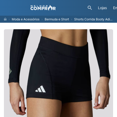
Lojas
En
Moda e Acessórios
Bermuda e Short
Shorts Corrida Booty Adizero Essentials Mulher adidas