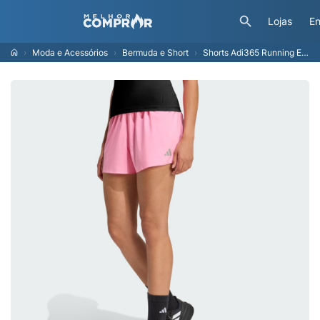
Lojas
En
Moda e Acessórios
Bermuda e Short
Shorts Adi365 Running Essentials Mulher adidas