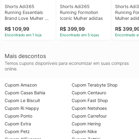
Shorts Adi365 
Shorts Adi365 
Shorts Adi3
Running Essentials 
Running Formotion 
Running For
Brand Love Mulher 
Iconic Mulher adidas
Mulher adi
adidas
R$ 109,99
R$ 399,99
R$ 399,9
Encontrado em 1 loja
Encontrado em 5 lojas
Encontrado e
Mais descontos
Temos cupons disponíveis para economizar em suas compras
online.
Cupom Amazon
Cupom Terabyte Shop
Cupom Casas Bahia
Cupom Centauro
Cupom Le Biscuit
Cupom Fast Shop
Cupom Ri Happy
Cupom Netshoes
Cupom Ponto
Cupom Carrefour
Cupom Extra
Cupom Hering
Cupom Petz
Cupom Nike