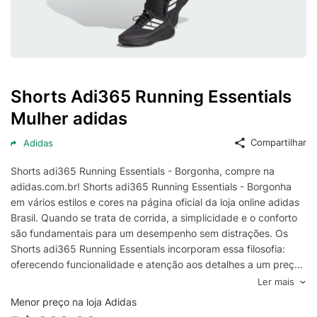
Shorts Adi365 Running Essentials
Mulher adidas
Compartilhar
Adidas
Shorts adi365 Running Essentials - Borgonha, compre na
adidas.com.br! Shorts adi365 Running Essentials - Borgonha
em vários estilos e cores na página oficial da loja online adidas
Brasil. Quando se trata de corrida, a simplicidade e o conforto
são fundamentais para um desempenho sem distrações. Os
Shorts adi365 Running Essentials incorporam essa filosofia:
oferecendo funcionalidade e atenção aos detalhes a um preço
acessível. Confeccionados com materiais leves e macios, esses
Ler mais
shorts são projetados para manter os corredores confortável o
Menor preço na loja Adidas
ano todo. Projetados com praticidade em mente, eles