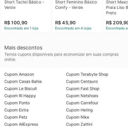
Short Tactel Básico - 
Short Feminino Básico 
Short Mascu
Verde
Comfy - Verde
Praia Liso B
Preto
R$ 100,90
R$ 45,90
R$ 209,9
Encontrado em 1 loja
Encontrado em 4 lojas
Encontrado e
Mais descontos
Temos cupons disponíveis para economizar em suas compras
online.
Cupom Amazon
Cupom Terabyte Shop
Cupom Casas Bahia
Cupom Centauro
Cupom Le Biscuit
Cupom Fast Shop
Cupom Ri Happy
Cupom Netshoes
Cupom Ponto
Cupom Carrefour
Cupom Extra
Cupom Hering
Cupom Petz
Cupom Nike
Cupom AliExpress
Cupom Zattini